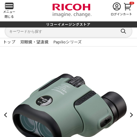
0
メ
メニュー
ログイン
カート
閉じる
イ
リコーイメージングストア
キ
キ
ン
ー
ー
検
ワ
ワ
索
ー
ー
トップ
双眼鏡・望遠鏡
Papilioシリーズ
す
メ
ド
ド
る
検
か
索
ら
ニ
探
す
ュ
ー
を
開
く