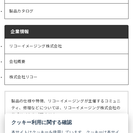
製品カタログ
企業情報
リコーイメージング株式会社
（新
し
い
会社概要
（新
タ
し
ブ
い
で
株式会社リコー
（新
タ
開
し
ブ
く）
い
で
タ
開
ブ
く）
製品の仕様や特徴、リコーイメージングが主催するコミュニ
で
ティ、修理などについては、リコーイメージング株式会社の
開
公式サイトをご覧ください。
く）
クッキー利用に関する確認
リコーイメージング株式会社の公式サイト
（新
し
本サイトはクッキーを使用しています。クッキーは本サイ