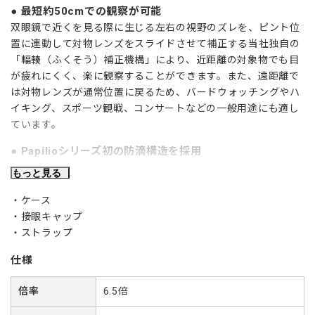
最短約50cmでの観察が可能
双眼鏡で近くを見る際に生じる左右の視野のズレを、ピント位
置に連動して対物レンズをスライドさせて補正する当社独自の
「輻輳（ふくそう）補正機構」により、近距離の対象物でも目
が疲れにくく、楽に観察することができます。また、遠距離で
は対物レンズが通常位置に戻るため、バードウォッチングやハ
イキング、スポーツ観戦、コンサートなどの一般用途にも適し
ています。
Papilioシリーズ初の防滴構造を採用
Papilioシリーズ初となるレンズ内部に水滴が入りにくい防滴構
もっと見る
造を実現し、雨天や霧の中、水しぶきのかかる場所での信頼性
を向上しています。また、 接眼部と前面平板ガラス面には汚れ
ケース
が付着しにくい防汚コートを採用しています。
接眼キャップ
ストラップ
高い光学性能
すべてのレンズに不要な光の反射を防止するマルチコーティン
仕様
グを施したフルマルチコーティングにより、良好な像性能を実
現しています。また、非球面レンズと高屈折率ガラスプリズム
倍率
6.5倍
（BaK4）の採用で、視野の隅々まで歪みの少ない、クリアな像