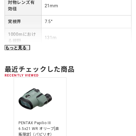
対物レンズ有
を確保しています。
21mm
効径
見え味をさらに高める高性能“HDコーティング”を採用
実視界
7.5°
注1
最新の高性能マルチコーティング“HDコーティング”
をフル
マルチコーティングの一部に新たに採用しています。従来のマ
1000mにおけ
ルチコーティングに比べ、より反射が少なく透過率が高いの
131m
る視野
で、逆光などの厳しい撮影条件下でもコントラストが高くクリ
もっと見る
アな像で観察することができます。
ひとみ径
3.2mm
注1
：「HD」はHigh Definitionの略。
アイレリーフ
15mm
最近チェックした商品
ロングアイレリーフ設計
RECENTLY VIEWED
眼鏡をかけたままでも全視野が見やすい、15mmのロングアイ
明るさ
10.2
レリーフ設計になっています。
最短合焦距離
約0.5m
ホールドしやすいラバー外装
持ちやすく耐衝撃性にも優れたラバー素材を外装に採用してい
大きさ（高さ×
114×110×55mm
ます。
幅×厚み）
その他
PENTAX Papilio III
質量（重さ）
約295g
①簡単な操作でスムーズに眼幅を合わせることができる独自の
6.5x21 WR オリーブ[直
販限定]（パピリオ）
2軸連動式眼幅調整機構