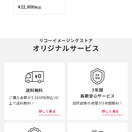
②ワンタッチで使用／収納ができる回転スライド式目当てリン
¥22,800
定
税込
価
グ
③使用時に不用意に動くことのないクリック付き視度調整機構
④着脱が簡単なクイックネックストラップ
⑤別売アクセサリー「三脚アダプターU」を利用して三脚への
取り付けが可能
リコーイメージングストア
オリジナルサービス
3年間
送料無料
長期安心サービス
ご購入金額が3,300円(税込)以
上で送料無料！
自然故障の修理が3年間無料！
詳しく見る
詳しく見る