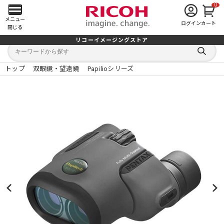
0
メ
メニュー
ログイン
カート
閉じる
イ
リコーイメージングストア
キ
キ
ン
ー
ー
検
ワ
ワ
索
ー
ー
トップ
双眼鏡・望遠鏡
Papilioシリーズ
す
メ
ド
ド
る
検
か
索
ら
ニ
探
す
ュ
ー
を
開
く