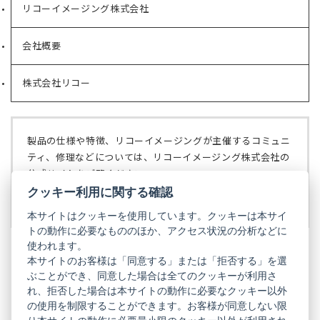
リコーイメージング株式会社
（新
し
い
会社概要
（新
タ
し
ブ
い
で
株式会社リコー
（新
タ
開
し
ブ
く）
い
で
タ
開
ブ
く）
製品の仕様や特徴、リコーイメージングが主催するコミュニ
で
ティ、修理などについては、リコーイメージング株式会社の
開
公式サイトをご覧ください。
く）
クッキー利用に関する確認
リコーイメージング株式会社の公式サイト
（新
し
本サイトはクッキーを使用しています。クッキーは本サイ
い
トの動作に必要なもののほか、アクセス状況の分析などに
タ
使われます。
ブ
本サイトのお客様は「同意する」または「拒否する」を選
で
ぶことができ、同意した場合は全てのクッキーが利用さ
PENTAX
開
れ、拒否した場合は本サイトの動作に必要なクッキー以外
く）
PENTAX
PENTAX
PENTAX
PENTAX
PENTAX
の使用を制限することができます。お客様が同意しない限
の
の
の
の
の