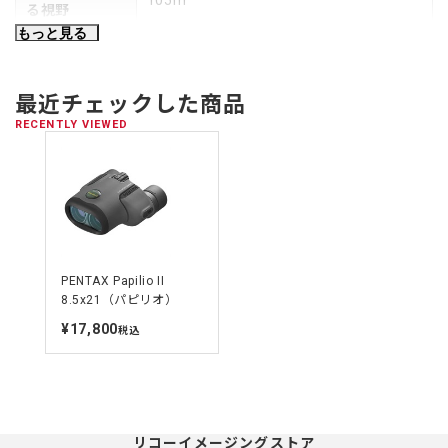
る視野
もっと見る
ひとみ径
2.5mm
アイレリーフ
15mm
最近チェックした商品
RECENTLY VIEWED
明るさ
6.3
最短合焦距離
0.5m
[約]
高さ
116mm
PENTAX Papilio II
幅
110mm
8.5x21（パピリオ）
鏡体の厚み
55mm
¥17,800
定
税込
価
質量（重さ）
290g
[約]
リコーイメージングストア