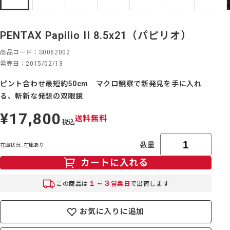
PENTAX Papilio II 8.5x21（パピリオ）
商品コード
S0062002
発売日
2015/02/13
ピント合わせ最短約50cm マクロ観察で新発見を手に入れ
る、斬新な発想の双眼鏡
¥17,800
定
送料無料
税込
価
数量
在庫状況 : 在庫あり
カートに入れる
１～３
この商品は
営業日
で出荷します
お気に入りに追加