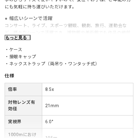
にも気軽に持ち運びいただけます。
幅広いシーンで活躍
コンサート、ライブ、スポーツ観戦、観劇、旅行、運動会な
ど、様々なシーンで活躍でき、博物館や美術館でも作品の細部
もっと見る
を観察することができます。
ケース
高級機相当のスペックを搭載
接眼キャップ
フルマルチコーティング、高級プリズムBak4、非球面レンズ、
ネックストラップ（両吊り・ワンタッチ式）
ラバーコート。
仕様
疲れにくいロングアイレリーフ
目当てから目を離しても全視野が見わたせる距離（「アイレリ
倍率
8.5x
ーフ」）15mm。メガネをかけたままでも全視野が見わたせる
ので、長時間のぞいていても疲れにくくなります。
対物レンズ有
21mm
効径
使いやすい調整機能
目の間隔が狭いお子様でもラクラク使用可能。スライド式接眼
実視界
6.0°
目当てにより裸眼の方も眼鏡の方も、見やすく調整できます。
1000mにおけ
105m