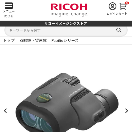
0
メ
メニュー
ログイン
カート
閉じる
イ
リコーイメージングストア
キ
キ
ン
ー
ー
検
ワ
ワ
索
ー
ー
トップ
双眼鏡・望遠鏡
Papilioシリーズ
す
メ
ド
ド
る
検
か
索
ら
ニ
探
す
ュ
ー
を
開
く