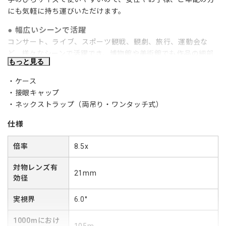
にも気軽に持ち運びいただけます。
幅広いシーンで活躍
コンサート、ライブ、スポーツ観戦、観劇、旅行、運動会な
ど、様々なシーンで活躍でき、博物館や美術館でも作品の細部
もっと見る
を観察することができます。
ケース
高級機相当のスペックを搭載
接眼キャップ
フルマルチコーティング、高級プリズムBak4、非球面レンズ、
ネックストラップ（両吊り・ワンタッチ式）
ラバーコート。
仕様
疲れにくいロングアイレリーフ
目当てから目を離しても全視野が見わたせる距離（「アイレリ
倍率
8.5x
ーフ」）15mm。メガネをかけたままでも全視野が見わたせる
ので、長時間のぞいていても疲れにくくなります。
対物レンズ有
21mm
効径
使いやすい調整機能
目の間隔が狭いお子様でもラクラク使用可能。スライド式接眼
実視界
6.0°
目当てにより裸眼の方も眼鏡の方も、見やすく調整できます。
1000mにおけ
105m