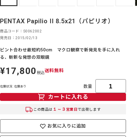
PENTAX Papilio II 8.5x21（パピリオ）
商品コード
S0062002
発売日
2015/02/13
ピント合わせ最短約50cm マクロ観察で新発見を手に入れ
る、斬新な発想の双眼鏡
¥17,800
定
送料無料
税込
価
数量
在庫状況 : 在庫あり
カートに入れる
１～３
この商品は
営業日
で出荷します
お気に入りに追加