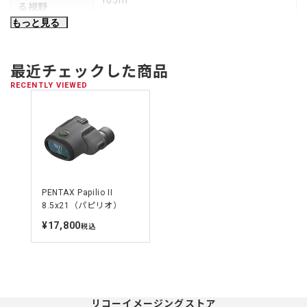
る視野
もっと見る
ひとみ径
2.5mm
アイレリーフ
15mm
最近チェックした商品
RECENTLY VIEWED
明るさ
6.3
最短合焦距離
0.5m
[約]
高さ
116mm
PENTAX Papilio II
幅
110mm
8.5x21（パピリオ）
鏡体の厚み
55mm
¥17,800
定
税込
価
質量（重さ）
290g
[約]
リコーイメージングストア