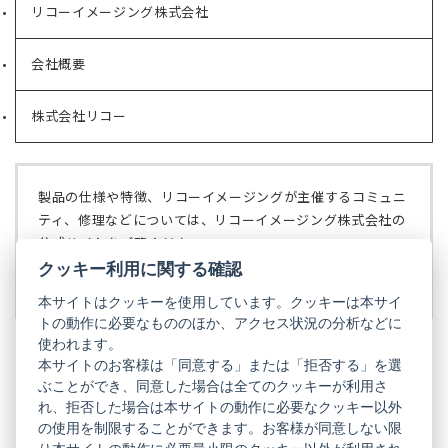
リコーイメージング株式会社
（新
し
い
会社概要
（新
タ
し
ブ
い
で
株式会社リコー
（新
タ
開
し
ブ
く）
い
で
タ
開
ブ
く）
製品の仕様や特徴、リコーイメージングが主催するコミュニ
で
ティ、修理などについては、リコーイメージング株式会社の
開
公式サイトをご覧ください。
く）
クッキー利用に関する確認
リコーイメージング株式会社の公式サイト
（新
し
本サイトはクッキーを使用しています。クッキーは本サイ
い
トの動作に必要なもののほか、アクセス状況の分析などに
タ
使われます。
ブ
本サイトのお客様は「同意する」または「拒否する」を選
で
ぶことができ、同意した場合は全てのクッキーが利用さ
PENTAX
開
れ、拒否した場合は本サイトの動作に必要なクッキー以外
く）
PENTAX
PENTAX
PENTAX
PENTAX
PENTAX
の使用を制限することができます。お客様が同意しない限
の
の
の
の
の