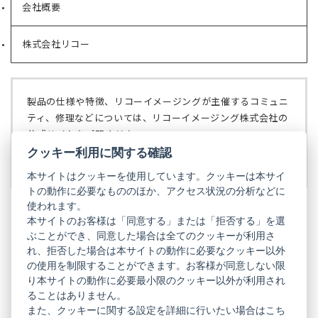
会社概要
（新
タ
し
ブ
い
で
株式会社リコー
（新
タ
開
し
ブ
く）
い
で
タ
開
ブ
く）
製品の仕様や特徴、リコーイメージングが主催するコミュニ
で
ティ、修理などについては、リコーイメージング株式会社の
開
公式サイトをご覧ください。
く）
クッキー利用に関する確認
リコーイメージング株式会社の公式サイト
（新
し
本サイトはクッキーを使用しています。クッキーは本サイ
い
トの動作に必要なもののほか、アクセス状況の分析などに
タ
使われます。
ブ
本サイトのお客様は「同意する」または「拒否する」を選
で
ぶことができ、同意した場合は全てのクッキーが利用さ
PENTAX
開
れ、拒否した場合は本サイトの動作に必要なクッキー以外
く）
PENTAX
PENTAX
PENTAX
PENTAX
PENTAX
の使用を制限することができます。お客様が同意しない限
の
の
の
の
の
り本サイトの動作に必要最小限のクッキー以外が利用され
公
公
公
公
公
式
式
式
式
式
ることはありません。
GR
LINE（新
X（新
Instagram（新
Facebook（新
YouTube（新
また、クッキーに関する設定を詳細に行いたい場合はこち
し
し
し
し
し