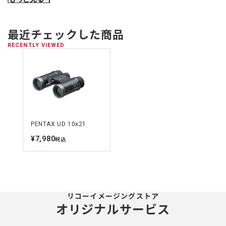
ひとみ径
2.1mm
アイレリーフ
8.5mm
最近チェックした商品
RECENTLY VIEWED
明るさ
4.4
最短合焦距離
3m
[約]
高さ
87mm
PENTAX UD 10x21
幅
108mm
¥7,980
定
税込
鏡体の厚み
38mm
価
質量（重さ）
195g
[約]
リコーイメージングストア
オリジナルサービス