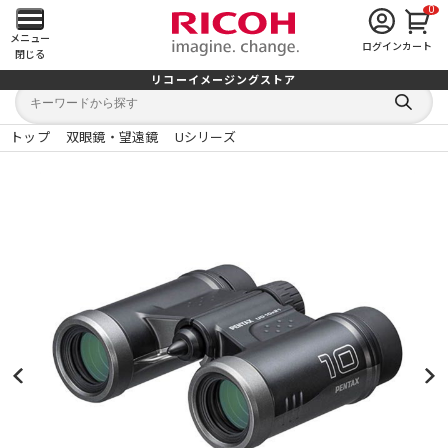
0
メ
メニュー
ログイン
カート
閉じる
イ
リコーイメージングストア
キ
キ
ン
ー
ー
検
ワ
ワ
索
ー
ー
トップ
双眼鏡・望遠鏡
Uシリーズ
す
メ
ド
ド
る
検
か
索
ら
ニ
探
す
ュ
ー
を
開
く