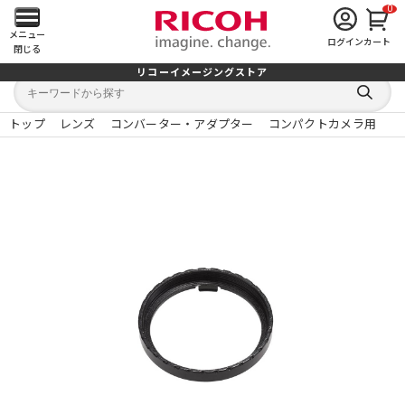
0
メ
メニュー
ログイン
カート
閉じる
イ
リコーイメージングストア
キ
キ
ン
ー
ー
検
ワ
ワ
索
ー
ー
トップ
レンズ
コンバーター・アダプター
コンパクトカメラ用
す
メ
ド
ド
る
検
か
索
ら
ニ
探
す
ュ
ー
を
開
く