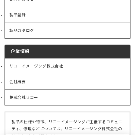
製品登録
製品カタログ
企業情報
リコーイメージング株式会社
（新
し
い
会社概要
（新
タ
し
ブ
い
で
株式会社リコー
（新
タ
開
し
ブ
く）
い
で
タ
開
ブ
く）
製品の仕様や特徴、リコーイメージングが主催するコミュニ
で
ティ、修理などについては、リコーイメージング株式会社の
開