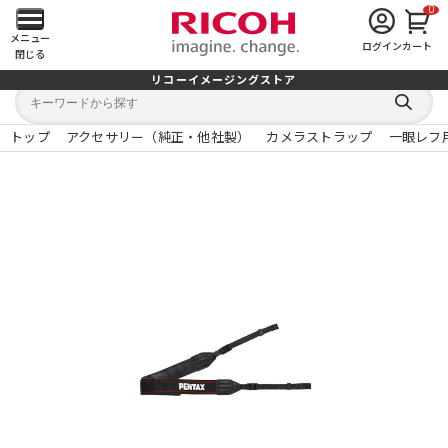
0
メ
メニュー
ログイン
カート
閉じる
イ
リコーイメージングストア
キ
キ
ン
ー
ー
検
ワ
ワ
索
ー
ー
トップ
アクセサリー（純正・他社製）
カメラストラップ
一眼レフ
す
メ
ド
ド
る
検
か
索
ら
ニ
探
す
ュ
ー
を
開
く