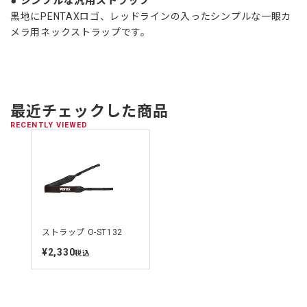
シンプルな汎用ストラップ
黒地にPENTAXロゴ、レッドラインの入ったシンプルな一眼カ
メラ用ネックストラップです。
最近チェックした商品
RECENTLY VIEWED
ストラップ O-ST132
¥2,330
定
税込
価