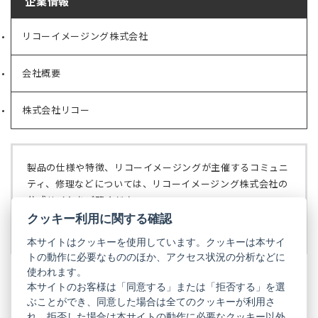
企業情報
リコーイメージング株式会社
（新
し
い
会社概要
（新
タ
し
ブ
い
で
株式会社リコー
（新
タ
開
し
ブ
く）
い
で
タ
開
ブ
く）
製品の仕様や特徴、リコーイメージングが主催するコミュニ
で
ティ、修理などについては、リコーイメージング株式会社の
開
公式サイトをご覧ください。
く）
クッキー利用に関する確認
リコーイメージング株式会社の公式サイト
（新
し
本サイトはクッキーを使用しています。クッキーは本サイ
い
トの動作に必要なもののほか、アクセス状況の分析などに
タ
使われます。
ブ
本サイトのお客様は「同意する」または「拒否する」を選
で
ぶことができ、同意した場合は全てのクッキーが利用さ
PENTAX
開
れ、拒否した場合は本サイトの動作に必要なクッキー以外