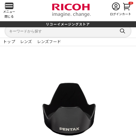
0
メ
メニュー
ログイン
カート
閉じる
イ
リコーイメージングストア
キ
キ
ン
ー
ー
検
ワ
ワ
索
ー
ー
トップ
レンズ
レンズフード
す
メ
ド
ド
る
検
か
索
ら
ニ
探
す
ュ
ー
を
開
く