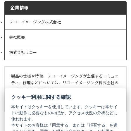
企業情報
リコーイメージング株式会社
（新
し
い
会社概要
（新
タ
し
ブ
い
で
株式会社リコー
（新
タ
開
し
ブ
く）
い
で
タ
開
ブ
く）
製品の仕様や特徴、リコーイメージングが主催するコミュニ
で
ティ、修理などについては、リコーイメージング株式会社の
開
公式サイトをご覧ください。
く）
クッキー利用に関する確認
リコーイメージング株式会社の公式サイト
（新
し
本サイトはクッキーを使用しています。クッキーは本サイ
い
トの動作に必要なもののほか、アクセス状況の分析などに
タ
使われます。
ブ
本サイトのお客様は「同意する」または「拒否する」を選
で