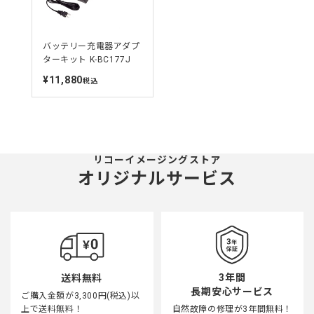
バッテリー充電器アダプ
ターキット K-BC177J
¥11,880
定
税込
価
リコーイメージングストア
オリジナルサービス
3年間
送料無料
長期安心サービス
ご購入金額が3,300円(税込)以
上で送料無料！
自然故障の修理が3年間無料！