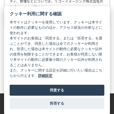
ティ、修理などについては、リコーイメージング株式会社の
開
公式サイトをご覧ください。
く）
クッキー利用に関する確認
リコーイメージング株式会社の公式サイト
（新
し
本サイトはクッキーを使用しています。クッキーは本サイ
い
トの動作に必要なもののほか、アクセス状況の分析などに
タ
使われます。
ブ
本サイトのお客様は「同意する」または「拒否する」を選
で
ぶことができ、同意した場合は全てのクッキーが利用さ
PENTAX
開
れ、拒否した場合は本サイトの動作に必要なクッキー以外
く）
PENTAX
PENTAX
PENTAX
PENTAX
PENTAX
の使用を制限することができます。お客様が同意しない限
の
の
の
の
の
り本サイトの動作に必要最小限のクッキー以外が利用され
公
公
公
公
公
式
式
式
式
式
ることはありません。
GR
LINE（新
X（新
Instagram（新
Facebook（新
YouTube（新
また、クッキーに関する設定を詳細に行いたい場合はこち
し
し
し
し
し
らから行えます。
詳細設定
い
い
い
い
い
GR
GR
GR
GR
GR
タ
の
タ
の
タ
の
タ
の
タ
の
ブ
公
ブ
公
ブ
公
ブ
公
ブ
公
で
式
で
式
で
式
で
式
で
式
同意する
開
LINE（新
開
X（新
開
Instagram（新
開
Facebook（新
開
YouTube（新
く）
し
く）
し
く）
し
く）
し
く）
し
い
い
い
い
い
タ
タ
タ
タ
タ
拒否する
特定商取引法に基づく表記
利用規約
プライバシーポリシー
ブ
ブ
ブ
ブ
ブ
で
で
で
で
で
© 2025 RICOH IMAGING COMPANY, LTD. All Rights Reserved.
開
開
開
開
開