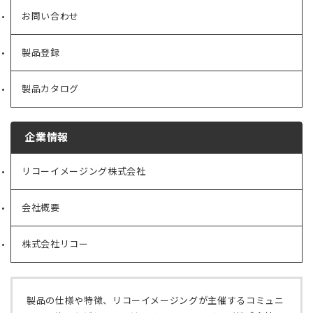
お問い合わせ
製品登録
製品カタログ
企業情報
リコーイメージング株式会社
（新
し
い
会社概要
（新
タ
し
ブ
い
で
株式会社リコー
（新
タ
開
し
ブ
く）
い
で
タ
開
ブ
く）
製品の仕様や特徴、リコーイメージングが主催するコミュニ
で