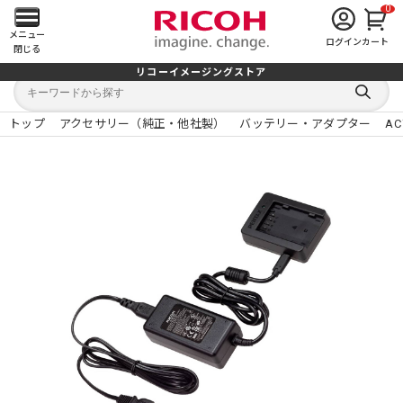
0
メ
メニュー
ログイン
カート
閉じる
イ
リコーイメージングストア
キ
キ
ン
ー
ー
検
ワ
ワ
索
ー
ー
トップ
アクセサリー（純正・他社製）
バッテリー・アダプター
A
す
メ
ド
ド
る
検
か
索
ら
ニ
探
す
ュ
ー
を
開
く