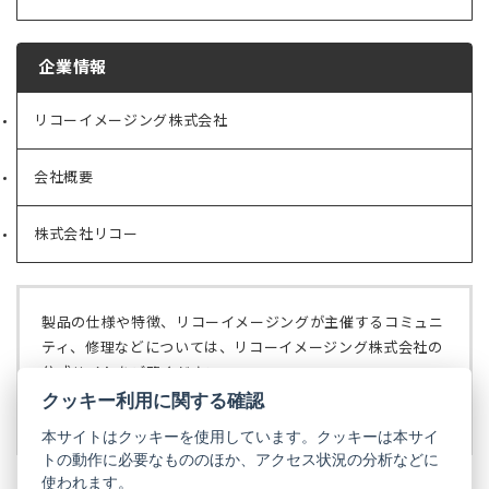
企業情報
リコーイメージング株式会社
（新
し
い
会社概要
（新
タ
し
ブ
い
で
株式会社リコー
（新
タ
開
し
ブ
く）
い
で
タ
開
ブ
く）
製品の仕様や特徴、リコーイメージングが主催するコミュニ
で
ティ、修理などについては、リコーイメージング株式会社の
開
公式サイトをご覧ください。
く）
クッキー利用に関する確認
リコーイメージング株式会社の公式サイト
（新
し
本サイトはクッキーを使用しています。クッキーは本サイ
い
トの動作に必要なもののほか、アクセス状況の分析などに
タ
使われます。