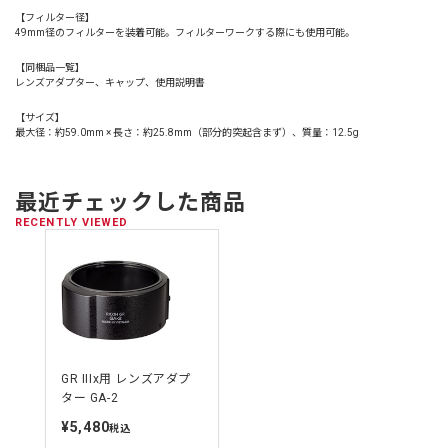
【フィルター径】
49mm径のフィルターを装着可能。フィルターワークする際にも使用可能。
【同梱品一覧】
レンズアダプター、キャップ、使用説明書
【サイズ】
最大径：約59.0mm × 長さ：約25.8mm（部分的突起含まず）、質量：12.5g
最近チェックした商品
RECENTLY VIEWED
GR IIIx用 レンズアダプ
ター GA-2
¥5,480
定
税込
価