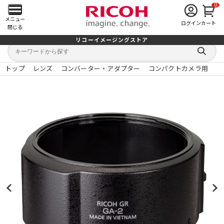
0
メ
メニュー
ログイン
カート
閉じる
イ
リコーイメージングストア
キ
キ
ン
ー
ー
検
ワ
ワ
索
ー
ー
トップ
レンズ
コンバーター・アダプター
コンパクトカメラ用
す
メ
ド
ド
る
検
か
索
ら
ニ
探
す
ュ
ー
を
開
く