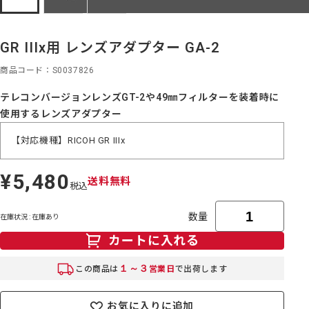
GR IIIx用 レンズアダプター GA-2
商品コード
S0037826
テレコンバージョンレンズGT-2や49㎜フィルターを装着時に
使用するレンズアダプター
【対応機種】RICOH GR IIIx
¥5,480
定
送料無料
税込
価
数量
在庫状況 : 在庫あり
カートに入れる
１～３
この商品は
営業日
で出荷します
お気に入りに追加