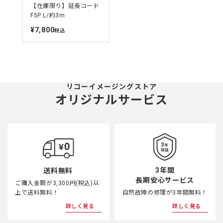
【在庫限り】延長コード
F5P L/約3m
¥7,800
定
税込
価
リコーイメージングストア
オリジナルサービス
3年間
送料無料
長期安心サービス
ご購入金額が3,300円(税込)以
上で送料無料！
自然故障の修理が3年間無料！
詳しく見る
詳しく見る