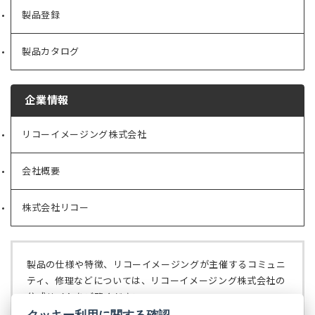
製品登録
製品カタログ
企業情報
リコーイメージング株式会社
（新
し
い
会社概要
（新
タ
し
ブ
い
で
株式会社リコー
（新
タ
開
し
ブ
く）
い
で
タ
開
ブ
く）
製品の仕様や特徴、リコーイメージングが主催するコミュニ
で
ティ、修理などについては、リコーイメージング株式会社の
開
公式サイトをご覧ください。
く）
クッキー利用に関する確認