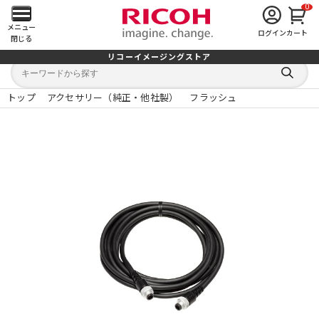
0
メ
メニュー
ログイン
カート
閉じる
イ
リコーイメージングストア
キ
キ
ン
ー
ー
検
ワ
ワ
索
ー
ー
トップ
アクセサリー（純正・他社製）
フラッシュ
す
メ
ド
ド
る
検
か
索
ら
ニ
探
す
ュ
ー
を
開
く