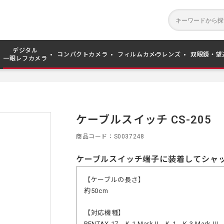
デジタル
コンパクトカメラ
フィルムカメラ
レンズ
双眼鏡・望
一眼レフカメラ
ケーブルスイッチ CS-205
商品コード
S0037248
ケーブルスイッチ端子に装着してシャ
【ケーブルの長さ】
約50cm
【対応機種】
PENTAX 17、K-1 Mark II、K-1、K-3 Mark III