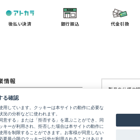
い
い
い
い
タ
タ
タ
タ
ブ
ブ
ブ
ブ
で
で
で
で
後払い決済
銀行振込
代金引換
開
開
開
開
く）
く）
く）
く）
業情報
製品の仕様や
コーイメージング株式会社
修理などにつ
する確認
ご覧ください
使用しています。クッキーは本サイトの動作に必要な
社概要
状況の分析などに使われます。
リコーイメー
式会社リコー
同意する」または「拒否する」を選ぶことができ、同
ッキーが利用され、拒否した場合は本サイトの動作に
使用を制限することができます。お客様が同意しない
必要最小限のクッキー以外が利用されることはありま