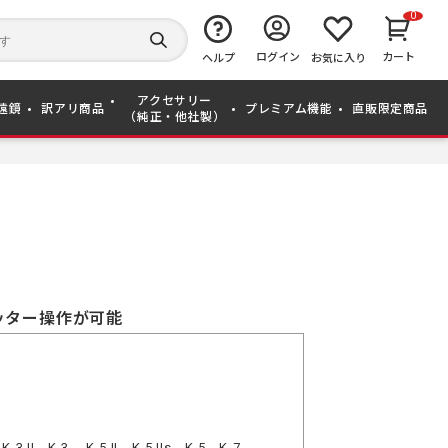
0
キ
ー
検
ログイン
カート
ワ
ヘルプ
お気に入り
索
ー
す
ド
る
アクセサリー
か
遠鏡
訳アリ商品
プレミアム機能
直販限定商品
（純正・他社製）
ら
探
す
ッター操作が可能
、K-3 II、K-3、 K-5 II、K-5 IIs、K-5、K-7、