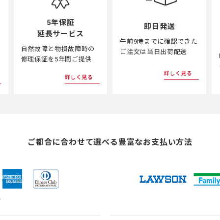
5年保証
即日発送
延長サービス
午前9時までに確認できた
自然故障と物損故障時の
ご注文は当日出荷配送
修理保証を5年間ご提供
詳しく見る
詳しく見る
ご都合に合わせて選べる
豊富なお支払い方法
ド
（新
（新
（新
（新
し
し
し
し