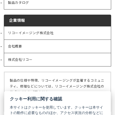
製品カタログ
企業情報
リコーイメージング株式会社
（新
し
い
会社概要
（新
タ
し
ブ
い
で
株式会社リコー
（新
タ
開
し
ブ
く）
い
で
タ
開
ブ
く）
製品の仕様や特徴、リコーイメージングが主催するコミュニ
で
ティ、修理などについては、リコーイメージング株式会社の
開
公式サイトをご覧ください。
く）
クッキー利用に関する確認
リコーイメージング株式会社の公式サイト
（新
し
本サイトはクッキーを使用しています。クッキーは本サイ
い
トの動作に必要なもののほか、アクセス状況の分析などに