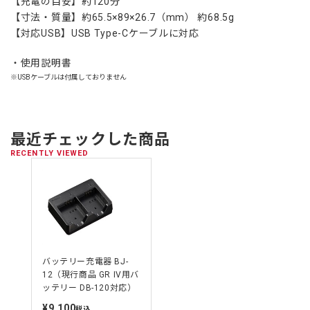
【充電の目安】約120分
【寸法・質量】約65.5×89×26.7（mm） 約68.5g
【対応USB】USB Type-Cケーブルに対応
使用説明書
※USBケーブルは付属しておりません
最近チェックした商品
RECENTLY VIEWED
バッテリー充電器 BJ-
12（現行商品 GR IV用バ
ッテリー DB-120対応）
¥9,100
定
税込