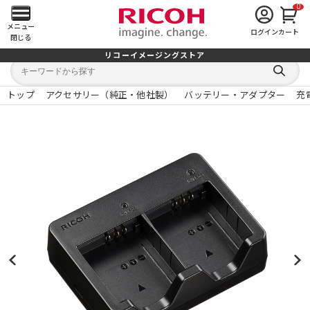
0
メ
メニュー
ログイン
カート
閉じる
イ
リコーイメージングストア
キ
キ
ン
ー
ー
検
ワ
ワ
索
ー
ー
トップ
アクセサリー（純正・他社製）
バッテリー・アダプター
充
す
メ
ド
ド
る
検
か
索
ら
ニ
探
す
ュ
ー
を
開
く