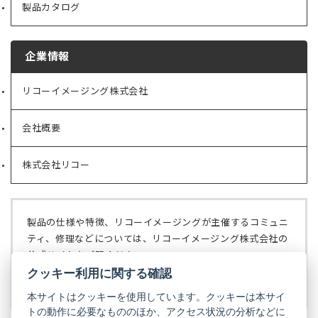
製品カタログ
企業情報
リコーイメージング株式会社
（新
し
い
会社概要
（新
タ
し
ブ
い
で
株式会社リコー
（新
タ
開
し
ブ
く）
い
で
タ
開
ブ
く）
製品の仕様や特徴、リコーイメージングが主催するコミュニ
で
ティ、修理などについては、リコーイメージング株式会社の
開
公式サイトをご覧ください。
く）
クッキー利用に関する確認
リコーイメージング株式会社の公式サイト
（新
し
本サイトはクッキーを使用しています。クッキーは本サイ
い
トの動作に必要なもののほか、アクセス状況の分析などに