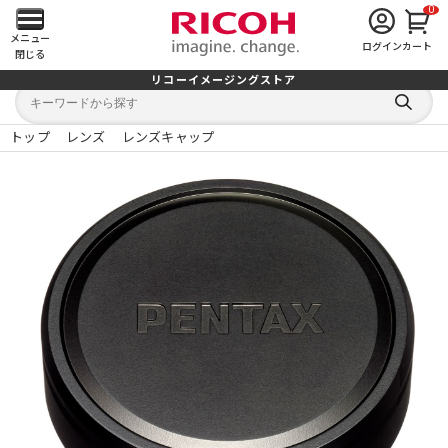
0
メ
メニュー
ログイン
カート
閉じる
イ
リコーイメージングストア
キ
キ
ン
ー
ー
検
ワ
ワ
索
ー
ー
トップ
レンズ
レンズキャップ
す
メ
ド
ド
る
検
か
索
ら
ニ
探
す
ュ
ー
を
開
く