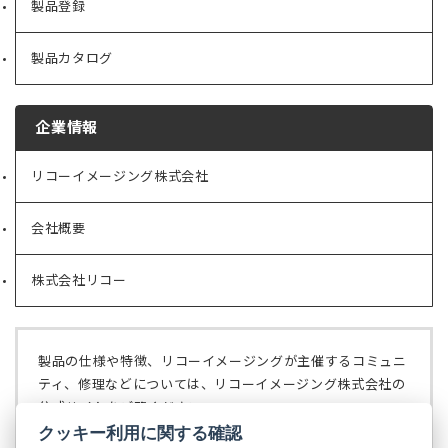
製品登録
製品カタログ
企業情報
リコーイメージング株式会社
（新
し
い
会社概要
（新
タ
し
ブ
い
で
株式会社リコー
（新
タ
開
し
ブ
く）
い
で
タ
開
ブ
く）
製品の仕様や特徴、リコーイメージングが主催するコミュニ
で
ティ、修理などについては、リコーイメージング株式会社の
開
公式サイトをご覧ください。
く）
クッキー利用に関する確認
リコーイメージング株式会社の公式サイト
（新