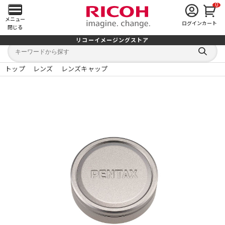
0
メ
メニュー
ログイン
カート
閉じる
イ
リコーイメージングストア
キ
キ
ン
ー
ー
検
ワ
ワ
索
ー
ー
トップ
レンズ
レンズキャップ
す
メ
ド
ド
る
検
か
索
ら
ニ
探
す
ュ
ー
を
開
く