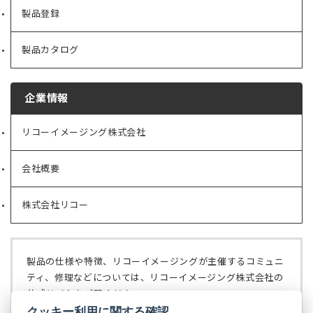
製品登録
製品カタログ
企業情報
リコーイメージング株式会社
（新
し
い
会社概要
（新
タ
し
ブ
い
で
株式会社リコー
（新
タ
開
し
ブ
く）
い
で
タ
開
ブ
く）
製品の仕様や特徴、リコーイメージングが主催するコミュニ
で
ティ、修理などについては、リコーイメージング株式会社の
開
公式サイトをご覧ください。
く）
クッキー利用に関する確認