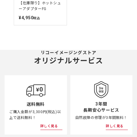
【在庫限り】ホットシュ
ーアダプターFG
¥4,950
定
税込
価
リコーイメージングストア
オリジナルサービス
3年間
送料無料
長期安心サービス
ご購入金額が3,300円(税込)以
上で送料無料！
自然故障の修理が3年間無料！
詳しく見る
詳しく見る