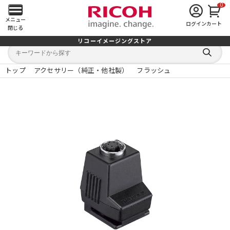
0
メ
メニュー
ログイン
カート
閉じる
イ
リコーイメージングストア
キ
キ
ン
ー
ー
検
ワ
ワ
索
ー
ー
トップ
アクセサリー（純正・他社製）
フラッシュ
す
メ
ド
ド
る
検
か
索
ら
ニ
探
す
ュ
ー
を
開
く