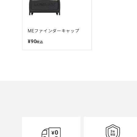
MEファインダーキャップ
¥90
定
税込
価