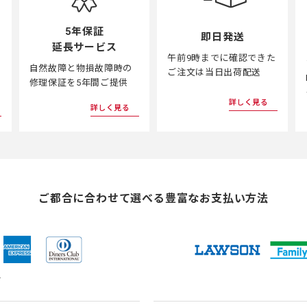
5年保証
即日発送
延長サービス
午前9時までに確認できた
自然故障と物損故障時の
ご注文は当日出荷配送
修理保証を5年間ご提供
詳しく見る
詳しく見る
ご都合に合わせて選べる
豊富なお支払い方法
ド
（新
（新
（新
（新
し
し
し
し