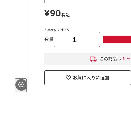
¥90
定
税込
価
在庫状況 : 在庫あり
数量
１～
この商品は
お気に入りに追加