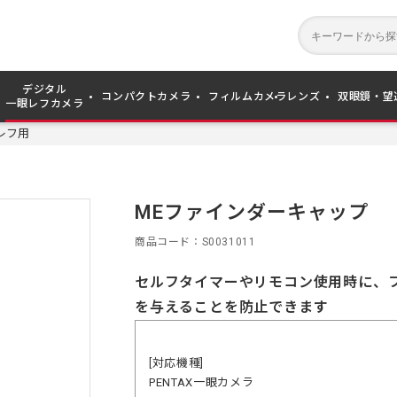
デジタル
コンパクトカメラ
フィルムカメラ
レンズ
双眼鏡・望
一眼レフカメラ
レフ用
MEファインダーキャップ
商品コード
S0031011
セルフタイマーやリモコン使用時に、
を与えることを防止できます
[対応機種]
PENTAX一眼カメラ