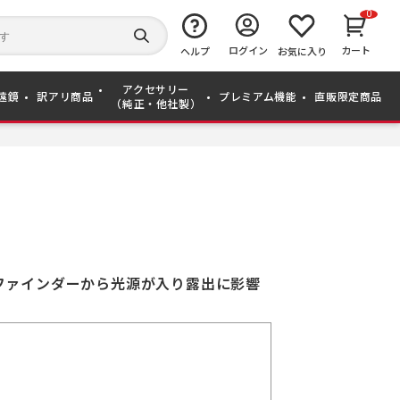
0
キ
ー
検
ログイン
カート
ワ
ヘルプ
お気に入り
索
ー
す
ド
る
アクセサリー
か
遠鏡
訳アリ商品
プレミアム機能
直販限定商品
（純正・他社製）
ら
探
す
ファインダーから光源が入り露出に影響