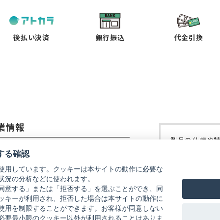
い
い
い
い
タ
タ
タ
タ
ブ
ブ
ブ
ブ
で
で
で
で
後払い決済
銀行振込
代金引換
開
開
開
開
く）
く）
く）
く）
業情報
製品の仕様や
コーイメージング株式会社
修理などにつ
する確認
ご覧ください
使用しています。クッキーは本サイトの動作に必要な
社概要
状況の分析などに使われます。
リコーイメー
式会社リコー
同意する」または「拒否する」を選ぶことができ、同
ッキーが利用され、拒否した場合は本サイトの動作に
使用を制限することができます。お客様が同意しない
必要最小限のクッキー以外が利用されることはありま