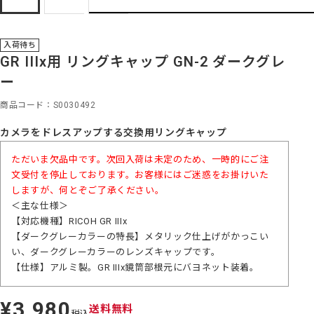
入荷待ち
GR IIIx用 リングキャップ GN-2 ダークグレ
ー
商品コード
S0030492
カメラをドレスアップする交換用リングキャップ
ただいま欠品中です。次回入荷は未定のため、一時的にご注
文受付を停止しております。お客様にはご迷惑をお掛けいた
しますが、何とぞご了承ください。
＜主な仕様＞
【対応機種】RICOH GR IIIx
【ダークグレーカラーの特長】メタリック仕上げがかっこい
い、ダークグレーカラーのレンズキャップです。
【仕様】アルミ製。GR IIIx鏡筒部根元にバヨネット装着。
¥3,980
定
送料無料
税込
価