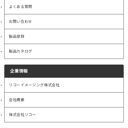
よくある質問
お問い合わせ
製品登録
製品カタログ
企業情報
リコーイメージング株式会社
（新
し
い
会社概要
（新
タ
し
ブ
い
で
株式会社リコー
（新
タ
開
し
ブ
く）
い
で