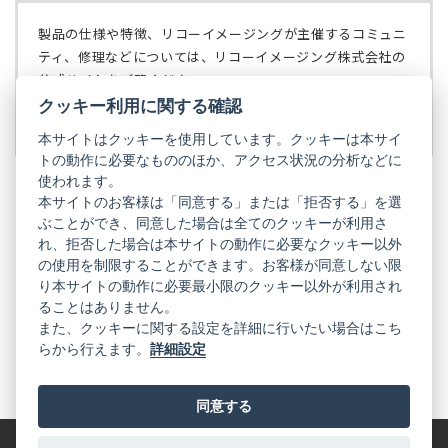
タ
開
ブ
く）
製品の仕様や特徴、リコーイメージングが主催するコミュニ
で
ティ、修理などについては、リコーイメージング株式会社の
開
公式サイトをご覧ください。
く）
クッキー利用に関する確認
リコーイメージング株式会社の公式サイト
（新
し
本サイトはクッキーを使用しています。クッキーは本サイ
い
トの動作に必要なもののほか、アクセス状況の分析などに
タ
使われます。
ブ
本サイトのお客様は「同意する」または「拒否する」を選
で
ぶことができ、同意した場合は全てのクッキーが利用さ
PENTAX
開
れ、拒否した場合は本サイトの動作に必要なクッキー以外
く）
PENTAX
PENTAX
PENTAX
PENTAX
PENTAX
の使用を制限することができます。お客様が同意しない限
の
の
の
の
の
り本サイトの動作に必要最小限のクッキー以外が利用され
公
公
公
公
公
式
式
式
式
式
ることはありません。
GR
LINE（新
X（新
Instagram（新
Facebook（新
YouTube（新
また、クッキーに関する設定を詳細に行いたい場合はこち
し
し
し
し
し
らから行えます。
詳細設定
い
い
い
い
い
GR
GR
GR
GR
GR
タ
の
タ
の
タ
の
タ
の
タ
の
ブ
公
ブ
公
ブ
公
ブ
公
ブ
公
で
式
で
式
で
式
で
式
で
式
同意する
開
LINE（新
開
X（新
開
Instagram（新
開
Facebook（新
開
YouTube（新
く）
し
く）
し
く）
し
く）
し
く）
し
い
い
い
い
い