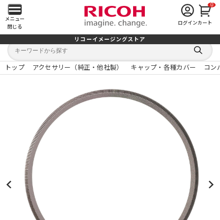
0
メ
メニュー
ログイン
カート
閉じる
イ
リコーイメージングストア
キ
キ
ン
ー
ー
検
ワ
ワ
索
ー
ー
トップ
アクセサリー（純正・他社製）
キャップ・各種カバー
コン
す
メ
ド
ド
る
検
か
索
ら
ニ
探
す
ュ
ー
を
開
く