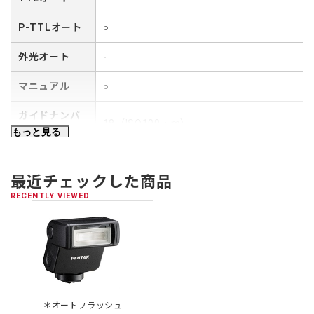
電源のON/OFFを兼ねた「発光モード切り替えダイヤル」を回
P-TTLオート
○
すだけでフラッシュ撮影がおこなえるシンプルな操作系を採用
しています。ダイヤル上の4つの発光モードから、プリ発光を
外光オート
-
カメラの受光素子で測光して本発光量を決定する「P-TTL調光
（先幕シンクロ）」と「P-TTL調光（後幕シンクロ）」および
マニュアル
○
「マニュアル発光（FULL）」、「マニュアル発光（1/4）」の
いずれかを選んで簡単に設定できます。
ガイドナンバ
18（ISO100・m）
ー
もっと見る
ワイドパネル搭載
内蔵のスライド式ワイドパネルで20mm相当の画角（35ミリ判
P-TTLオート（先幕シンクロ、後幕シン
フラッシュ発
換算）までカバー可能
クロ）
最近チェックした商品
光モード
マニュアル（FULL、1/4）
発光回数
RECENTLY VIEWED
単4電池2本使用 / アルカリ電池使用時：約6秒・約100回 / ニ
[645Z/645D] 30mm、25mm*
ッケル水素電池使用時（800mAh)：約5秒・約130回
[Kシリーズ（フルサイズ）] 24mm、
照明角度
20mm*
[Kシリーズ（APS-C）] 16mm、13mm*
[Qシリーズ] 4mm、3mm*
＊オートフラッシュ
上下角度
53°、85°*