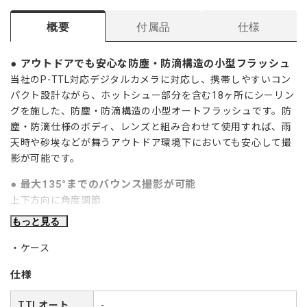
概要
付属品
仕様
アウトドアでも安心な防塵・防滴構造の小型フラッシュ
当社のP-TTL対応デジタルカメラに対応し、携帯しやすいコン
パクト設計ながら、ホットシュー部分を含む18ヶ所にシーリン
グを施した、防塵・防滴構造の小型オートフラッシュです。防
塵・防滴仕様のボディ、レンズと組み合わせて使用すれば、雨
天時や砂埃などが舞うアウトドア環境下においても安心して撮
影が可能です。
最大135°までのバウンス撮影が可能
上下方向に角度調節
(-10°/0°/30°/45°/60°/75°/90°/105°/120°/135°)ができ、最大
もっと見る
135°までのバウンス撮影が可能です。室内撮影において、天井
や壁に向けてフラッシュを発光させる事で光がバウンスし、人
ケース
物撮影時に被写体に出来る影が柔らかくなり、ソフトで自然な
仕様
雰囲気の撮影がおこなえます。
シンプルで簡単な操作性
TTLオート
-