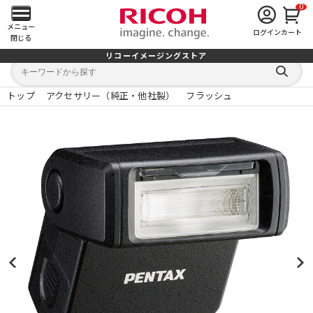
0
メ
メニュー
ログイン
カート
閉じる
イ
リコーイメージングストア
キ
キ
ン
ー
ー
検
ワ
ワ
索
ー
ー
トップ
アクセサリー（純正・他社製）
フラッシュ
す
メ
ド
ド
る
検
か
索
ら
ニ
探
す
ュ
ー
を
開
く