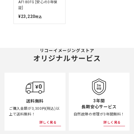
AF180FG [安心の3年保
証]
左右角度
70°、98°*
¥23,220
定
税込
価
ワイドテレア
内蔵のワイドパネル使用で20mmレンズ
ダプター
の画角をカバー（35ミリ判換算）
上下可変式クリックストップ付、-10°に
するときはロック解除が必要 上セット角
リコーイメージングストア
バウンス照明
（0°、30°、45°、60°、75°、90°、
オリジナルサービス
105°、120°、135°） 下セット角
（0°、-10°）
内部電源
単4形電池2本
外部電源
-
3年間
送料無料
節電機能（電源オートパワーオフ）
長期安心サービス
ご購入金額が3,300円(税込)以
赤目軽減発光機能（赤目軽減機能付オー
上で送料無料！
自然故障の修理が3年間無料！
その他機能
トフォーカスカメラに連動）
発光量設定（マニュアル発光時（1/1、
詳しく見る
詳しく見る
1/4））