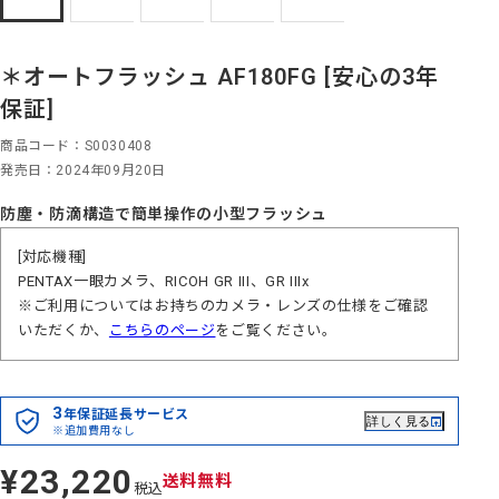
＊オートフラッシュ AF180FG [安心の3年
保証]
商品コード
S0030408
発売日
2024年09月20日
防塵・防滴構造で簡単操作の小型フラッシュ
[対応機種]
PENTAX一眼カメラ、RICOH GR III、GR IIIx
※ご利用についてはお持ちのカメラ・レンズの仕様をご確認
いただくか、
こちらのページ
をご覧ください。
3
年保証延長サービス
詳しく見る
※追加費用なし
¥23,220
定
送料無料
税込
価