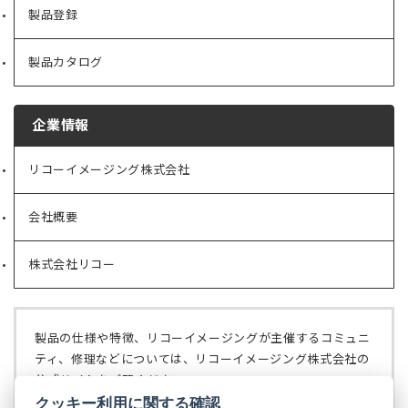
製品登録
製品カタログ
企業情報
リコーイメージング株式会社
（新
し
い
会社概要
（新
タ
し
ブ
い
で
株式会社リコー
（新
タ
開
し
ブ
く）
い
で
タ
開
ブ
く）
製品の仕様や特徴、リコーイメージングが主催するコミュニ
で
ティ、修理などについては、リコーイメージング株式会社の
開
公式サイトをご覧ください。
く）
クッキー利用に関する確認