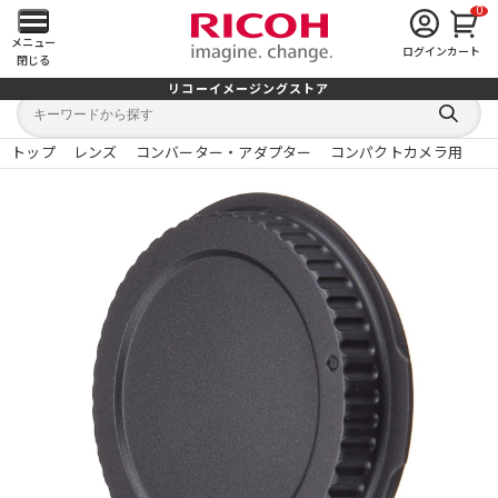
0
メ
メニュー
ログイン
カート
閉じる
イ
リコーイメージングストア
キ
キ
ン
ー
ー
検
ワ
ワ
索
ー
ー
トップ
レンズ
コンバーター・アダプター
コンパクトカメラ用
す
メ
ド
ド
る
検
か
索
ら
ニ
探
す
ュ
ー
を
開
く