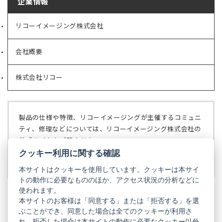
企業情報
リコーイメージング株式会社
（新
し
い
会社概要
（新
タ
し
ブ
い
で
株式会社リコー
（新
タ
開
し
ブ
く）
い
で
タ
開
ブ
く）
製品の仕様や特徴、リコーイメージングが主催するコミュニ
で
ティ、修理などについては、リコーイメージング株式会社の
開
公式サイトをご覧ください。
く）
クッキー利用に関する確認
リコーイメージング株式会社の公式サイト
（新
し
本サイトはクッキーを使用しています。クッキーは本サイ
い
トの動作に必要なもののほか、アクセス状況の分析などに
タ
使われます。
ブ
本サイトのお客様は「同意する」または「拒否する」を選
で
ぶことができ、同意した場合は全てのクッキーが利用さ
PENTAX
開
れ、拒否した場合は本サイトの動作に必要なクッキー以外