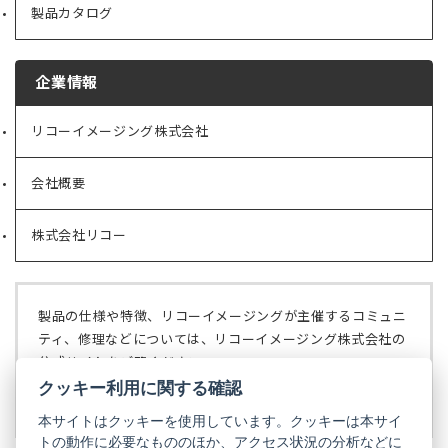
製品カタログ
企業情報
リコーイメージング株式会社
（新
し
い
会社概要
（新
タ
し
ブ
い
で
株式会社リコー
（新
タ
開
し
ブ
く）
い
で
タ
開
ブ
く）
製品の仕様や特徴、リコーイメージングが主催するコミュニ
で
ティ、修理などについては、リコーイメージング株式会社の
開
公式サイトをご覧ください。
く）
クッキー利用に関する確認
リコーイメージング株式会社の公式サイト
（新
し
本サイトはクッキーを使用しています。クッキーは本サイ
い
トの動作に必要なもののほか、アクセス状況の分析などに