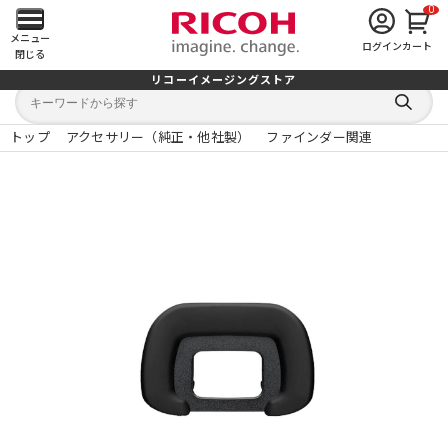
0
メ
メニュー
ログイン
カート
閉じる
イ
リコーイメージングストア
キ
キ
ン
ー
ー
検
ワ
ワ
索
ー
ー
トップ
アクセサリー（純正・他社製）
ファインダー関連
す
メ
ド
ド
る
検
か
索
ら
ニ
探
す
ュ
ー
を
開
く