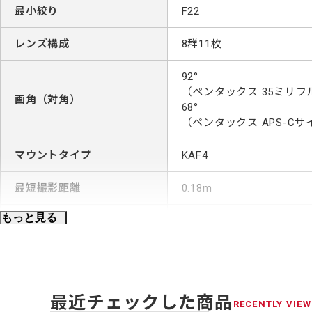
最小絞り
F22
レンズ構成
8群11枚
92°
（ペンタックス 35ミリ
画角（対角）
68°
（ペンタックス APS-C
マウントタイプ
KAF4
最短撮影距離
0.18m
もっと見る
最大撮影倍率
0.26倍
フィルター径
67mm
電磁絞り
光量調節方式
最近チェックした商品
完全自動絞り
RECENTLY VIEW