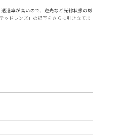
く透過率が高いので、逆光など光線状態の厳
テッドレンズ」の描写をさらに引き立てま
等での光芒を美しく出すため8枚絞り羽根
カスリングなどの可動部も雨滴が侵入しにく