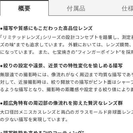
概要
付属品
仕
描写や質感にもこだわった高品位レンズ
｢リミテッドレンズ｣シリーズの設計コンセプトを踏襲し、測定
ズの味”までも追求しています。 外観においては、レンズ鏡
になっています。 また、七宝焼きの“フィンガーポイント”を
絞りの設定や遠景、近景での特性変化を愉しめる描写
無限遠での撮影時には、像流れがなく周辺まで均質な描写であ
対して、近接撮影時は、絞り開放での描写がピント面はシャー
るような描写となり、撮影時の距離感や設定する絞り値により
超広角特有の周辺部の像流れを抑えた贅沢なレンズ群
大口径凹メニスカスレンズと両凸のガラスモールド非球面レンズ
の少ない描写を実現しています。