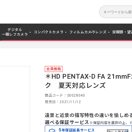
デジタル
コンパクトカメラ
フィルムカメラ
レンズ
双眼鏡・望
一眼レフカメラ
会員価格
＊HD PENTAX-D FA 21mmF
ク 夏天対応レンズ
商品コード
S0028040
発売日
2021/11/12
遠景と近景の描写特性の違いを愉しめ
選べる保証サービス
※保証内容を選択の上、
5
年保証延長サービス