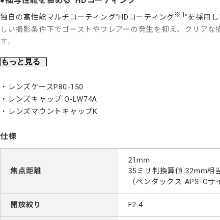
描写性能を高める“HDコーティング”
※1
独自の高性能マルチコーティング“HDコーティング
”を採用
しい撮影条件下でゴーストやフレアーの発生を抑え、クリアな
す。
もっと見る
※1：「HD」はHigh Definitionの略。
光芒とボケ味が美しい8枚円形絞り
レンズケースP80-150
今回、新たに専用設計された絞りユニットでは開放付近での柔
レンズキャップ O-LW74A
を採用しています。
レンズマウントキャップK
雨天や霧の中、水しぶきのかかるシーンでも信頼性の高い
仕様
水際での撮影、突然の降雨。悪条件を乗り越えるため、防滴構
い設計となっています。
21mm
焦点距離
35ミリ判換算値 32mm相
（ペンタックス APS-C
開放絞り
F2.4