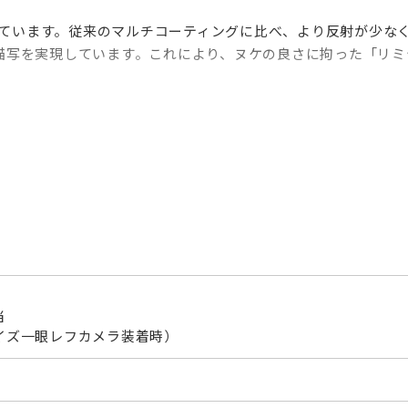
しています。従来のマルチコーティングに比べ、より反射が少な
描写を実現しています。これにより、ヌケの良さに拘った「リミ
らかいボケを実現するために円形絞りを採用し、かつ、夜景撮影
防滴構造
造を採用。カメラボディを装着するためのマウント部、フォー
当
サイズ一眼レフカメラ装着時）