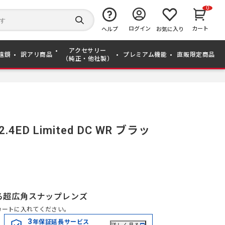
0
キ
ー
検
ログイン
カート
ワ
ヘルプ
お気に入り
索
ー
す
ド
る
アクセサリー
か
遠鏡
訳アリ商品
プレミアム機能
直販限定商品
（純正・他社製）
ら
探
す
2.4ED Limited DC WR ブラッ
る超広角スナップレンズ
カートに入れてください。
3
年保証延長サービス