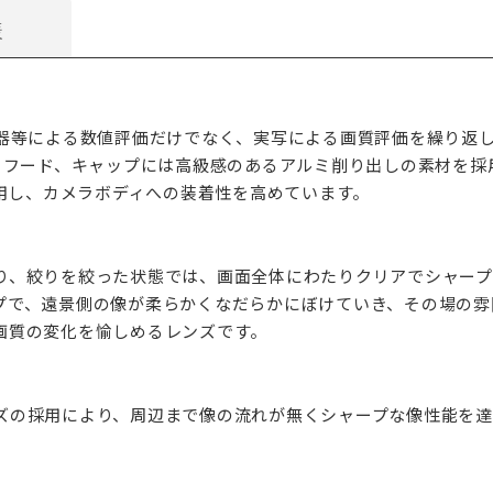
様
器等による数値評価だけでなく、実写による画質評価を繰り返し
筒、フード、キャップには高級感のあるアルミ削り出しの素材を
採用し、カメラボディへの装着性を高めています。
り、絞りを絞った状態では、画面全体にわたりクリアでシャー
プで、遠景側の像が柔らかくなだらかにぼけていき、その場の雰
画質の変化を愉しめるレンズです。
の採用により、周辺まで像の流れが無くシャープな像性能を達成