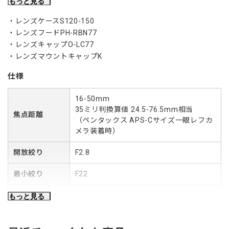
など幅広く、大口径標準ズームレンズとして期待に応えます。
もっと見る
妥協を許さない光学設計による高い解像性能
レンズケースS120-150
4枚の非球面レンズを含む10群16枚の贅沢なレンズ構成は、中
レンズフードPH-RBN77
心から周辺部まで絞り開放からクリアでコントラストの高い、
レンズキャップO-LC77
優れた描写性能を実現。きわめて高い色収差低減効果が得られ
レンズマウントキャップK
るEDガラスを1枚、EDガラス非球面レンズを２枚、異常低分散
仕様
ガラス1枚を採用することでズーム全域の色収差を抑制してい
ます。また、可視光域における平均反射率を従来比で約50％以
16-50mm
※1
下に抑えた高性能マルチコーティング“HDコーティング
”を採
35ミリ判換算値 24.5-76.5mm相当
焦点距離
用することで、逆光など光線状態の厳しい撮影条件下でのゴー
（ペンタックス APS-Cサイズ一眼レフカ
ストやフレアーの発生を効果的に抑えています。
メラ装着時）
※1：「HD」はHigh Definitionの略。
開放絞り
F2.8
高速静音AFに優れたPLMを採用
フォーカスレンズをリードスクリュー直結のPLM（Pulse
最小絞り
F22
※2
Motor）で駆動することで、従来製品
に対して広角側で約
※3
2.2倍、望遠側で約1.5倍の高速化
と静音化を実現しました。
レンズ構成
10群16枚
もっと見る
また、パワーフォーカスのマニュアルフォーカス操作性も改善
し、高精度な距離リングの検知と高い応答性により、距離リン
83-31.5°
画角（対角）
（ペンタックス APS-Cサイズ一眼レフカ
グの操作に合わせたスムーズなフォーカスレンズの駆動を可能