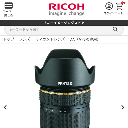
0
メ
メニュー
ログイン
カート
閉じる
イ
リコーイメージングストア
キ
キ
ン
ー
ー
検
ワ
ワ
索
ー
ー
トップ
レンズ
Ｋマウントレンズ
DA（APS-C専用）
す
メ
ド
ド
る
検
か
索
ら
ニ
探
す
ュ
ー
を
開
く