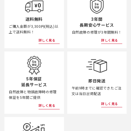
レンズフード
PH-RBN77（付属）
の“AW（All Weather）”タイプとして、全体の9ヶ所にシーリン
グを施しています。防塵・防滴構造を採用した当社デジタル一
レンズキャッ
眼ボディと組み合わせることで、雨天や霧の中、水しぶきのか
O-LC77（付属）
3年間
送料無料
プ
かる場所などでの耐久性、信頼性の向上を実現しています。
長期安心サービス
ご購入金額が3,300円(税込)以
上で送料無料！
自然故障の修理が3年間無料！
レンズケース
S120-150（付属）
その他
詳しく見る
詳しく見る
・点光源撮影時の光芒を抑え、柔らかなボケを実現する9枚円
最大径x長さ
約84mmx約117mm
形絞りを採用
・.レンズ前面に、汚れに強いSP（Super Protect）コーティン
質量（重さ）
約712g（フード付：約750g）
グを採用
・オートフォーカスモードでシャッターボタンを半押ししたま
使用温度
-10～40℃
ま切り替え操作なくマニュアルでピント合わせが常時可能な“ク
5年保証
即日発送
イックシフト・フォーカス・システム(Quick-Shift Focus
使用湿度
85%以下（結露しないこと）
延長サービス
System）”搭載
午前9時までに確認できたご注
自然故障と物損故障時の修理
文は当日出荷配送
HDPENTAX-
保証を5年間ご提供
対応コンバー
DAAFREARCONVERTER1.4xAW
詳しく見る
ター
詳しく見る
※位相差：◯、コントラスト：〇