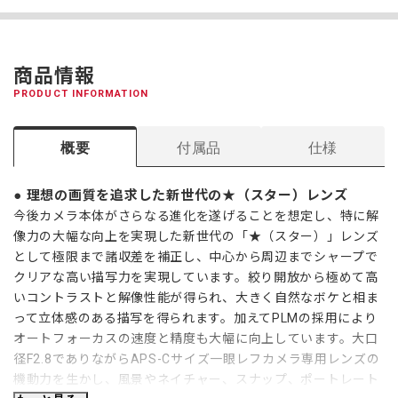
商品情報
PRODUCT INFORMATION
概要
付属品
仕様
理想の画質を追求した新世代の★（スター）レンズ
今後カメラ本体がさらなる進化を遂げることを想定し、特に解
像力の大幅な向上を実現した新世代の「★（スター）」レンズ
として極限まで諸収差を補正し、中心から周辺までシャープで
クリアな高い描写力を実現しています。絞り開放から極めて高
いコントラストと解像性能が得られ、大きく自然なボケと相ま
って立体感のある描写を得られます。加えてPLMの採用により
オートフォーカスの速度と精度も大幅に向上しています。大口
径F2.8でありながらAPS-Cサイズ一眼レフカメラ専用レンズの
機動力を生かし、風景やネイチャー、スナップ、ポートレート