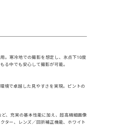
使用。寒冷地での撮影を想定し、氷点下10度
積もる中でも安心して撮影が可能。
な環境で卓越した見やすさを実現。ピントの
機構など、充実の基本性能に加え、超高精細画像
レクター、レンズ／回折補正機能、ホワイト