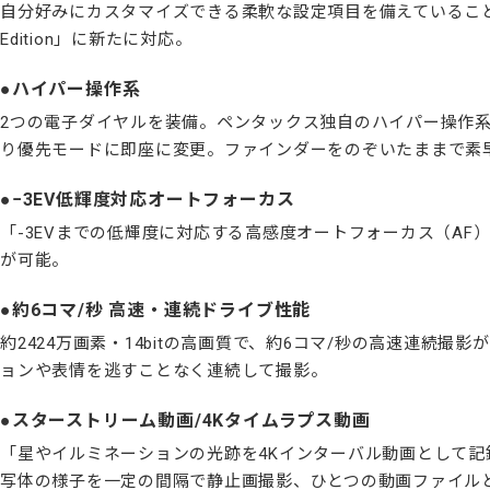
自分好みにカスタマイズできる柔軟な設定項目を備えていることも特
Edition」に新たに対応。
ハイパー操作系
2つの電子ダイヤルを装備。ペンタックス独自のハイパー操作
り優先モードに即座に変更。ファインダーをのぞいたままで素
−3EV低輝度対応オートフォーカス
「-3EVまでの低輝度に対応する高感度オートフォーカス（A
が可能。
約6コマ/秒 高速・連続ドライブ性能
約2424万画素・14bitの高画質で、約6コマ/秒の高速連続
ョンや表情を逃すことなく連続して撮影。
スターストリーム動画/4Kタイムラプス動画
「星やイルミネーションの光跡を4Kインターバル動画として
写体の様子を一定の間隔で静止画撮影、ひとつの動画ファイル