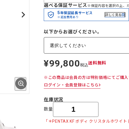
選べる保証サービス
※保証内容を選択の上、
5
年保証延長サービス
詳しく見る
※追加費用あり
以下からお選びください。
¥99,800
定
送料無料
税込
価
※この商品は会員の方は特別価格にてご購入
ログイン・会員登録はこちら
在庫状況
数量
「＊PENTAX KF ボディ クリスタルホワ