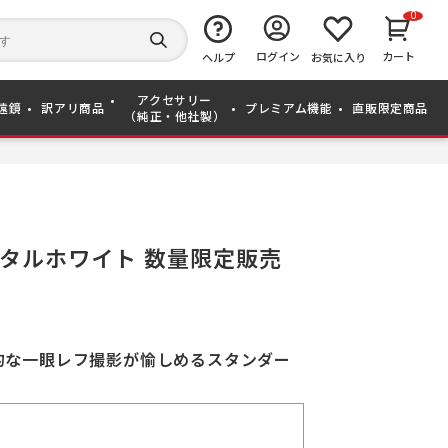
0
キ
ー
検
ログイン
カート
ワ
ヘルプ
お気に入り
索
ー
す
ド
る
アクセサリー
か
遠鏡
訳アリ商品
プレミアム機能
直販限定商品
（純正・他社製）
ら
探
す
クリスタルホワイト 数量限定販売
的な一眼レフ撮影が愉しめるスタンダー