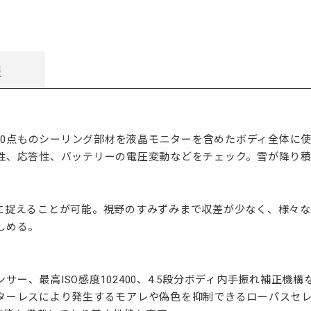
様
100点ものシーリング部材を液晶モニターを含めたボディ全体に
性、応答性、バッテリーの電圧変動などをチェック。雪が降り
に捉えることが可能。視野のすみずみまで収差が少なく、様々
しめる。
ンサー、最高ISO感度102400、4.5段分ボディ内手振れ補正
ターレスにより発生するモアレや偽色を抑制できるローパスセ