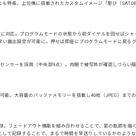
長。上位機に搭載されたカスタムイメージ「里び（SATOBI）」
系に対応。プログラムモードの状態から前ダイヤルを回せばシャ
早い露出設定が可能に。押せば即座にプログラムモードに戻る
F）センサーを採用（中央部9点）。肉眼で被写体が確認しづらい
撮影が可能。大容量のバッファメモリーを搭載し40枚（JPEG）ま
記録。フェードアウト機能を組み合わせることで、星の軌跡を描
として記録することで、まるで時間を早送りしているかのような