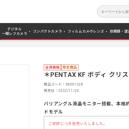
デジタル
コンパクトカメラ
フィルムカメラ
レンズ
双眼鏡・望
一眼レフカメラ
会員価格
限定商品
＊PENTAX KF ボディ 
商品コード
S0001228
発売日
2022/11/25
バリアングル液晶モニター搭載、本格
ドモデル
ご好評につき完売いたしました。