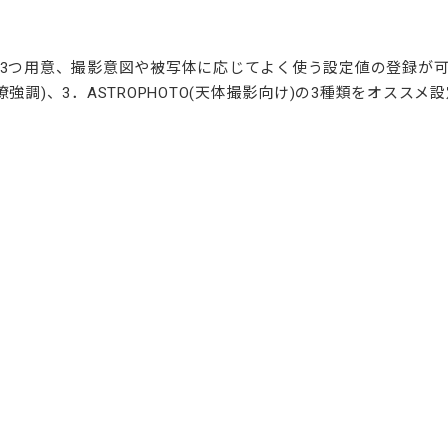
3つ用意、撮影意図や被写体に応じてよく使う設定値の登録が可能。
HDR明瞭強調)、3．ASTROPHOTO(天体撮影向け)の3種類をオ