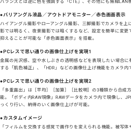
バランスとは逆に色を強調する「CTE」、その他にも無線LA
バリアングル液晶／アウトドアモニター／赤色画面表示
ハイアングル撮影やローアングル撮影、三脚撮影でカメラを上
影では明るく、夜景撮影では暗くするなど、設定を簡単に変更
抑えることが可能な「赤色画面表示」を搭載。
PCレスで思い通りの画像仕上げを実現1
金属の光沢感、空や水しぶきの透明感などを表現したい場合に
する「肌色補正」、「HDR」などの画像仕上げ機能をカメラ内
PCレスで思い通りの画像仕上げを実現2
「多重露出」は［平均］［加算］［比較明］の3種類から合成
能。「ボディ内RAW現像」RAWデータをカメラ内で現像し、
っくり行い、納得のいく画像仕上げが可能。
カスタムイメージ
「フィルムを交換する感覚で画作りを変えられる機能。被写体