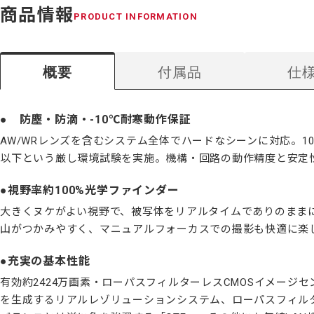
商品情報
PRODUCT INFORMATION
概要
付属品
仕
防塵・防滴・-10℃耐寒動作保証
AW/WRレンズを含むシステム全体でハードなシーンに対応。
以下という厳し環境試験を実施。機構・回路の動作精度と安定
視野率約100%光学ファインダー
大きくヌケがよい視野で、被写体をリアルタイムでありのまま
山がつかみやすく、マニュアルフォーカスでの撮影も快適に楽
充実の基本性能
有効約2424万画素・ローパスフィルターレスCMOSイメージセ
を生成するリアルレゾリューションシステム、ローパスフィル