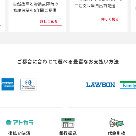
自然故障と物損故障時の
ご注文は当日出荷配送
修理保証を5年間ご提供
詳しく見る
詳しく見る
ご都合に合わせて選べる
豊富なお支払い方法
ド
（新
（新
（新
（新
し
し
し
し
い
い
い
い
タ
タ
タ
タ
ブ
ブ
ブ
ブ
で
で
で
で
後払い決済
銀行振込
代金引換