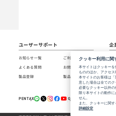
ユーザーサポート
企
お知らせ一覧
ご利用ガイド
リ
クッキー利用に関
本サイトはクッキーを
よくある質問
お問い合わせ
会
もののほか、アクセス
製品登録
製品カタログ
株
本サイトのお客様は「
意した場合は全てのク
必要なクッキー以外の
限り本サイトの動作に
PENTAX
PENTAX
PENTAX
PENTAX
PENTAX
GR
GR
GR
GR
GR
せん。
PENTAX
GR
の
の
の
の
の
の
の
の
の
の
また、クッキーに関す
公
公
公
公
公
公
公
公
公
公
詳細設定
式
式
式
式
式
式
式
式
式
式
LINE（新
X（新
Instagram（新
Facebook（新
YouTube（新
LINE（新
X（新
Instagram（新
Facebook（新
YouTube（新