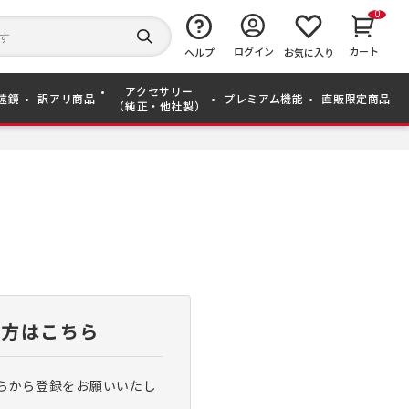
0
キ
ー
検
ログイン
カート
ワ
ヘルプ
お気に入り
索
ー
す
ド
る
アクセサリー
か
遠鏡
訳アリ商品
プレミアム機能
直販限定商品
（純正・他社製）
ら
探
す
い方はこちら
らから登録をお願いいたし