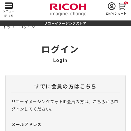
0
メ
メニュー
ログイン
カート
閉じる
イ
リコーイメージングストア
トップ
ログイン
ン
メ
ログイン
ニ
Login
ュ
ー
すでに会員の方はこちら
を
リコーイメージングフォトID会員の方は、こちらからロ
開
グインしてください。
く
メールアドレス