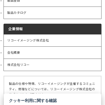
製品登録
製品カタログ
企業情報
リコーイメージング株式会社
（新
し
い
会社概要
（新
タ
し
ブ
い
で
株式会社リコー
（新
タ
開
し
ブ
く）
い
で
タ
開
ブ
く）
製品の仕様や特徴、リコーイメージングが主催するコミュニ
で
ティ、修理などについては、リコーイメージング株式会社の
開
公式サイトをご覧ください。
く）
クッキー利用に関する確認
リコーイメージング株式会社の公式サイト
（新