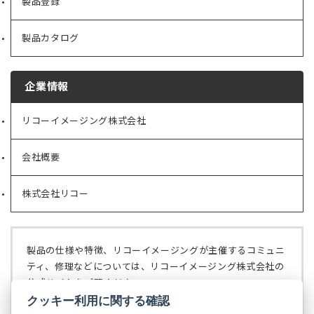
製品登録
製品カタログ
企業情報
リコーイメージング株式会社
（新
し
い
会社概要
（新
タ
し
ブ
い
で
株式会社リコー
（新
タ
開
し
ブ
く）
い
で
タ
開
ブ
く）
製品の仕様や特徴、リコーイメージングが主催するコミュニ
で
ティ、修理などについては、リコーイメージング株式会社の
開
公式サイトをご覧ください。
く）
クッキー利用に関する確認
リコーイメージング株式会社の公式サイト
（新