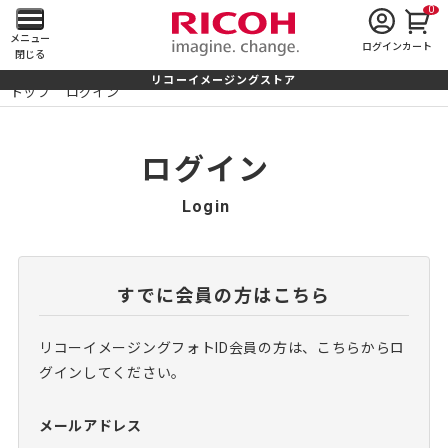
0
メ
メニュー
ログイン
カート
閉じる
イ
リコーイメージングストア
トップ
ログイン
ン
メ
ログイン
ニ
Login
ュ
ー
すでに会員の方はこちら
を
リコーイメージングフォトID会員の方は、こちらからロ
開
グインしてください。
く
メールアドレス