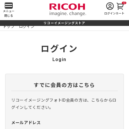
0
メ
メニュー
ログイン
カート
閉じる
イ
リコーイメージングストア
トップ
ログイン
ン
メ
ログイン
ニ
Login
ュ
ー
すでに会員の方はこちら
を
リコーイメージングフォトID会員の方は、こちらからロ
開
グインしてください。
く
メールアドレス