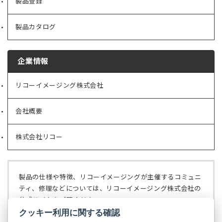
製品登録
製品カタログ
企業情報
リコーイメージング株式会社
（新
し
い
会社概要
（新
タ
し
ブ
い
で
株式会社リコー
（新
タ
開
し
ブ
く）
い
で
タ
開
ブ
く）
製品の仕様や特徴、リコーイメージングが主催するコミュニ
で
ティ、修理などについては、リコーイメージング株式会社の
開
公式サイトをご覧ください。
く）
クッキー利用に関する確認
リコーイメージング株式会社の公式サイト
（新