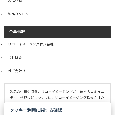
製品登録
製品カタログ
企業情報
リコーイメージング株式会社
（新
し
い
会社概要
（新
タ
し
ブ
い
で
株式会社リコー
（新
タ
開
し
ブ
く）
い
で
タ
開
ブ
く）
製品の仕様や特徴、リコーイメージングが主催するコミュニ
で
ティ、修理などについては、リコーイメージング株式会社の
開
公式サイトをご覧ください。
く）
クッキー利用に関する確認
リコーイメージング株式会社の公式サイト
（新