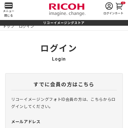
0
メ
メニュー
ログイン
カート
閉じる
イ
リコーイメージングストア
トップ
ログイン
ン
メ
ログイン
ニ
Login
ュ
ー
すでに会員の方はこちら
を
リコーイメージングフォトID会員の方は、こちらからロ
開
グインしてください。
く
メールアドレス