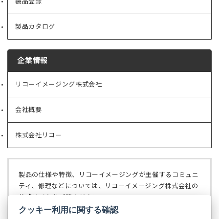
製品登録
製品カタログ
企業情報
リコーイメージング株式会社
（新
し
い
会社概要
（新
タ
し
ブ
い
で
株式会社リコー
（新
タ
開
し
ブ
く）
い
で
タ
開
ブ
く）
製品の仕様や特徴、リコーイメージングが主催するコミュニ
で
ティ、修理などについては、リコーイメージング株式会社の
開
公式サイトをご覧ください。
く）
クッキー利用に関する確認
リコーイメージング株式会社の公式サイト
（新