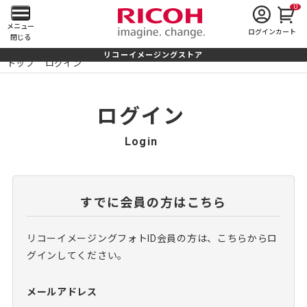
0
メ
メニュー
ログイン
カート
閉じる
イ
リコーイメージングストア
トップ
ログイン
ン
メ
ログイン
ニ
Login
ュ
ー
すでに会員の方はこちら
を
リコーイメージングフォトID会員の方は、こちらからロ
開
グインしてください。
く
メールアドレス