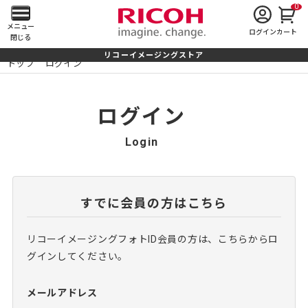
0
メ
メニュー
ログイン
カート
閉じる
イ
リコーイメージングストア
トップ
ログイン
ン
メ
ログイン
ニ
Login
ュ
ー
すでに会員の方はこちら
を
リコーイメージングフォトID会員の方は、こちらからロ
開
グインしてください。
く
メールアドレス