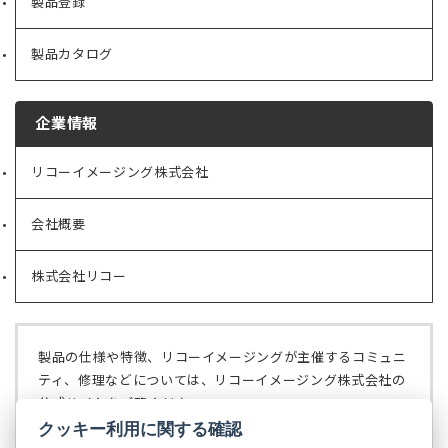
製品登録
製品カタログ
企業情報
リコーイメージング株式会社
（新
し
い
会社概要
（新
タ
し
ブ
い
で
株式会社リコー
（新
タ
開
し
ブ
く）
い
で
タ
開
ブ
く）
製品の仕様や特徴、リコーイメージングが主催するコミュニ
で
ティ、修理などについては、リコーイメージング株式会社の
開
公式サイトをご覧ください。
く）
クッキー利用に関する確認
リコーイメージング株式会社の公式サイト
（新