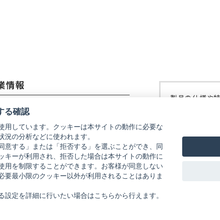
開
開
開
開
く）
く）
く）
く）
業情報
製品の仕様や
コーイメージング株式会社
修理などにつ
する確認
ご覧ください
使用しています。クッキーは本サイトの動作に必要な
社概要
状況の分析などに使われます。
リコーイメー
式会社リコー
同意する」または「拒否する」を選ぶことができ、同
ッキーが利用され、拒否した場合は本サイトの動作に
使用を制限することができます。お客様が同意しない
必要最小限のクッキー以外が利用されることはありま
る設定を詳細に行いたい場合はこちらから行えます。