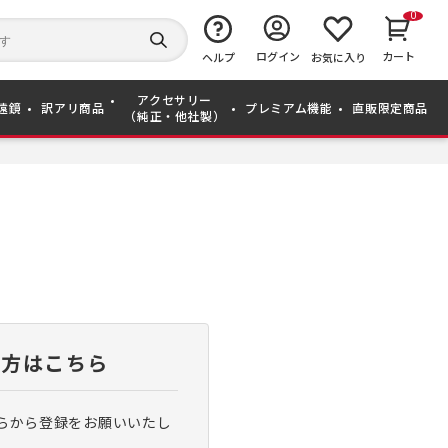
0
キ
ー
検
ログイン
カート
ワ
ヘルプ
お気に入り
索
ー
す
ド
る
アクセサリー
か
遠鏡
訳アリ商品
プレミアム機能
直販限定商品
（純正・他社製）
ら
探
す
い方はこちら
らから登録をお願いいたし