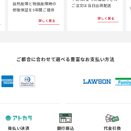
自然故障と物損故障時の
ご注文は当日出荷配送
修理保証を5年間ご提供
詳しく見る
詳しく見る
ご都合に合わせて選べる
豊富なお支払い方法
ド
（新
（新
（新
（新
し
し
し
し
い
い
い
い
タ
タ
タ
タ
ブ
ブ
ブ
ブ
で
で
で
で
後払い決済
銀行振込
代金引換