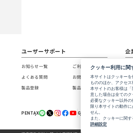
ユーザーサポート
企
お知らせ一覧
ご利用ガイド
リ
クッキー利用に関
本サイトはクッキーを
よくある質問
お問い合わせ
会
もののほか、アクセス
製品登録
製品カタログ
株
本サイトのお客様は「
意した場合は全てのク
必要なクッキー以外の
限り本サイトの動作に
PENTAX
PENTAX
PENTAX
PENTAX
PENTAX
GR
GR
GR
GR
GR
せん。
PENTAX
GR
の
の
の
の
の
の
の
の
の
の
また、クッキーに関す
公
公
公
公
公
公
公
公
公
公
詳細設定
式
式
式
式
式
式
式
式
式
式
LINE（新
X（新
Instagram（新
Facebook（新
YouTube（新
LINE（新
X（新
Instagram（新
Facebook（新
YouTube（新