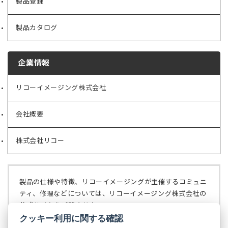
製品登録
製品カタログ
企業情報
リコーイメージング株式会社
（新
し
い
会社概要
（新
タ
し
ブ
い
で
株式会社リコー
（新
タ
開
し
ブ
く）
い
で
タ
開
ブ
く）
製品の仕様や特徴、リコーイメージングが主催するコミュニ
で
ティ、修理などについては、リコーイメージング株式会社の
開
公式サイトをご覧ください。
く）
クッキー利用に関する確認
リコーイメージング株式会社の公式サイト
（新