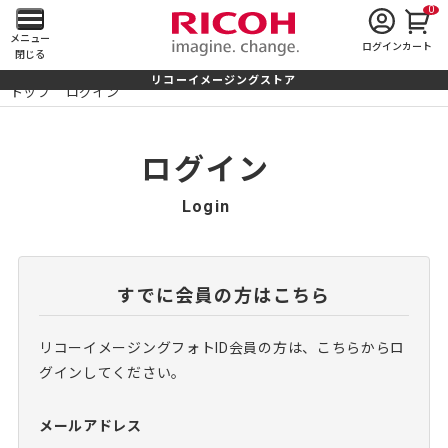
0
メ
メニュー
ログイン
カート
閉じる
イ
リコーイメージングストア
トップ
ログイン
ン
メ
ログイン
ニ
Login
ュ
ー
すでに会員の方はこちら
を
リコーイメージングフォトID会員の方は、こちらからロ
開
グインしてください。
く
メールアドレス