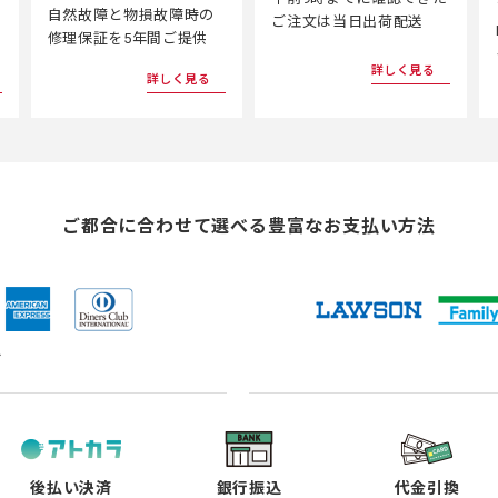
自然故障と物損故障時の
ご注文は当日出荷配送
修理保証を5年間ご提供
詳しく見る
詳しく見る
ご都合に合わせて選べる
豊富なお支払い方法
ド
（新
（新
（新
（新
し
し
し
し
い
い
い
い
タ
タ
タ
タ
ブ
ブ
ブ
ブ
で
で
で
で
後払い決済
銀行振込
代金引換