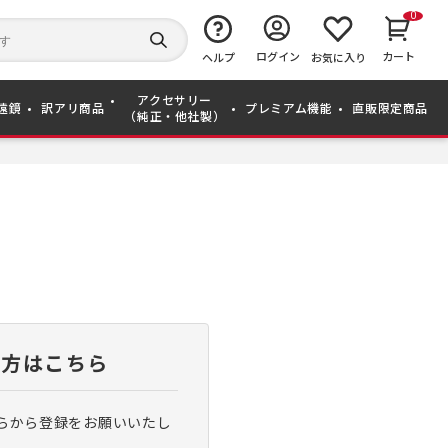
0
キ
ー
検
ログイン
カート
ワ
ヘルプ
お気に入り
索
ー
す
ド
る
アクセサリー
か
遠鏡
訳アリ商品
プレミアム機能
直販限定商品
（純正・他社製）
ら
探
す
い方はこちら
らから登録をお願いいたし