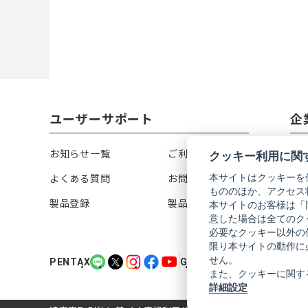
ユーザーサポート
企
お知らせ一覧
ご利用ガイド
リ
クッキー利用に関
本サイトはクッキーを
よくある質問
お問い合わせ
会
もののほか、アクセス
製品登録
製品カタログ
株
本サイトのお客様は「
意した場合は全てのク
必要なクッキー以外の
限り本サイトの動作に
PENTAX
PENTAX
PENTAX
PENTAX
PENTAX
GR
GR
GR
GR
GR
せん。
PENTAX
GR
の
の
の
の
の
の
の
の
の
の
また、クッキーに関す
公
公
公
公
公
公
公
公
公
公
詳細設定
式
式
式
式
式
式
式
式
式
式
LINE（新
X（新
Instagram（新
Facebook（新
YouTube（新
LINE（新
X（新
Instagram（新
Facebook（新
YouTube（新