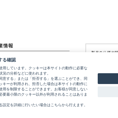
開
開
開
開
く）
く）
く）
く）
業情報
製品の仕様や
コーイメージング株式会社
修理などにつ
する確認
ご覧ください
使用しています。クッキーは本サイトの動作に必要な
社概要
状況の分析などに使われます。
リコーイメー
式会社リコー
同意する」または「拒否する」を選ぶことができ、同
ッキーが利用され、拒否した場合は本サイトの動作に
使用を制限することができます。お客様が同意しない
必要最小限のクッキー以外が利用されることはありま
る設定を詳細に行いたい場合はこちらから行えます。