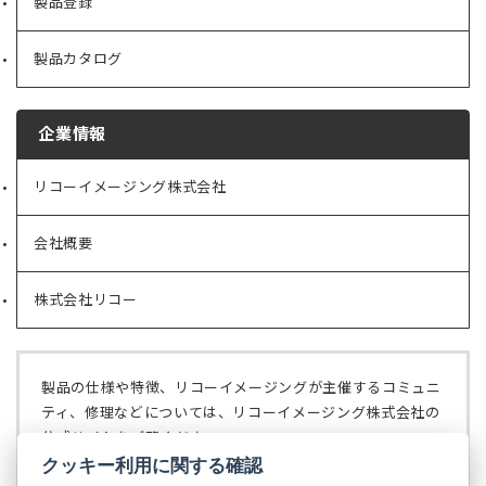
製品登録
製品カタログ
企業情報
リコーイメージング株式会社
（新
し
い
会社概要
（新
タ
し
ブ
い
で
株式会社リコー
（新
タ
開
し
ブ
く）
い
で
タ
開
ブ
く）
製品の仕様や特徴、リコーイメージングが主催するコミュニ
で
ティ、修理などについては、リコーイメージング株式会社の
開
公式サイトをご覧ください。
く）
クッキー利用に関する確認
リコーイメージング株式会社の公式サイト
（新