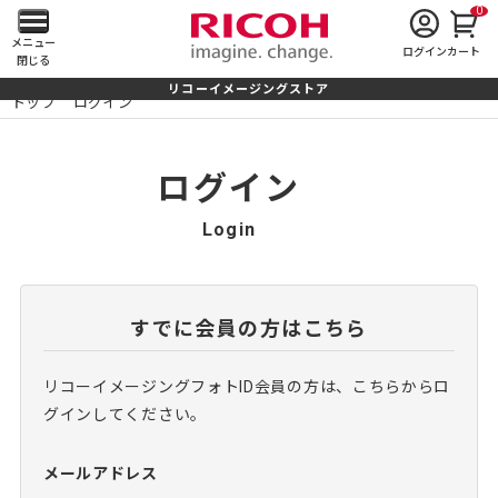
0
メ
メニュー
ログイン
カート
閉じる
イ
リコーイメージングストア
トップ
ログイン
ン
メ
ログイン
ニ
Login
ュ
ー
すでに会員の方はこちら
を
リコーイメージングフォトID会員の方は、こちらからロ
開
グインしてください。
く
メールアドレス