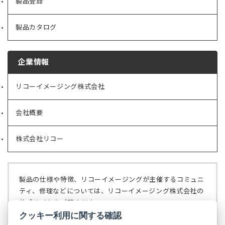
製品登録
製品カタログ
企業情報
リコーイメージング株式会社
（新
し
い
会社概要
（新
タ
し
ブ
い
で
株式会社リコー
（新
タ
開
し
ブ
く）
い
で
タ
開
ブ
く）
製品の仕様や特徴、リコーイメージングが主催するコミュニ
で
ティ、修理などについては、リコーイメージング株式会社の
開
公式サイトをご覧ください。
く）
クッキー利用に関する確認
リコーイメージング株式会社の公式サイト
（新