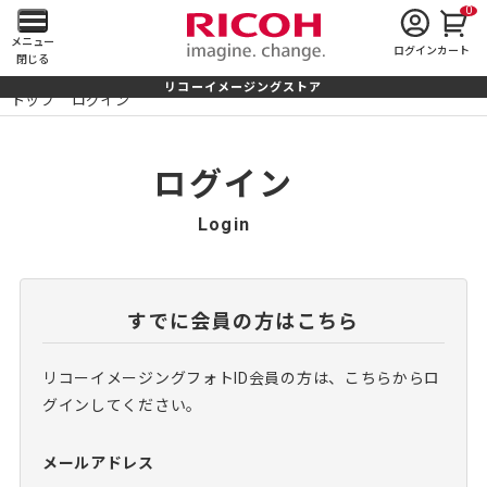
0
メ
メニュー
ログイン
カート
閉じる
イ
リコーイメージングストア
トップ
ログイン
ン
メ
ログイン
ニ
Login
ュ
ー
すでに会員の方はこちら
を
リコーイメージングフォトID会員の方は、こちらからロ
開
グインしてください。
く
メールアドレス