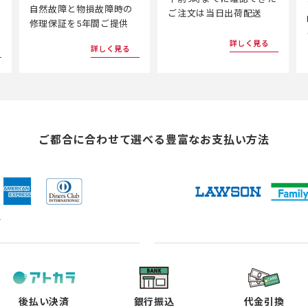
自然故障と物損故障時の
ご注文は当日出荷配送
修理保証を5年間ご提供
詳しく見る
詳しく見る
ご都合に合わせて選べる
豊富なお支払い方法
ド
（新
（新
（新
（新
し
し
し
し
い
い
い
い
タ
タ
タ
タ
ブ
ブ
ブ
ブ
で
で
で
で
後払い決済
銀行振込
代金引換