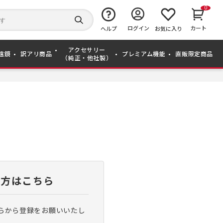
0
キ
ー
検
ログイン
カート
ワ
ヘルプ
お気に入り
索
ー
す
ド
る
アクセサリー
か
遠鏡
訳アリ商品
プレミアム機能
直販限定商品
（純正・他社製）
ら
探
す
い方はこちら
らから登録をお願いいたし