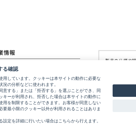
開
開
開
開
く）
く）
く）
く）
業情報
製品の仕様や
コーイメージング株式会社
修理などにつ
する確認
ご覧ください
使用しています。クッキーは本サイトの動作に必要な
社概要
状況の分析などに使われます。
リコーイメー
式会社リコー
同意する」または「拒否する」を選ぶことができ、同
ッキーが利用され、拒否した場合は本サイトの動作に
使用を制限することができます。お客様が同意しない
必要最小限のクッキー以外が利用されることはありま
る設定を詳細に行いたい場合はこちらから行えます。