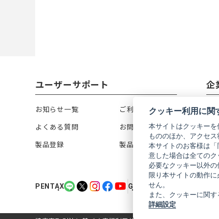
ユーザーサポート
企
お知らせ一覧
ご利用ガイド
リ
クッキー利用に関
本サイトはクッキーを
よくある質問
お問い合わせ
会
もののほか、アクセス
製品登録
製品カタログ
株
本サイトのお客様は「
意した場合は全てのク
必要なクッキー以外の
限り本サイトの動作に
PENTAX
PENTAX
PENTAX
PENTAX
PENTAX
GR
GR
GR
GR
GR
せん。
PENTAX
GR
の
の
の
の
の
の
の
の
の
の
また、クッキーに関す
公
公
公
公
公
公
公
公
公
公
詳細設定
式
式
式
式
式
式
式
式
式
式
LINE（新
X（新
Instagram（新
Facebook（新
YouTube（新
LINE（新
X（新
Instagram（新
Facebook（新
YouTube（新