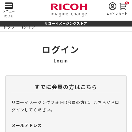
0
メ
メニュー
ログイン
カート
閉じる
イ
リコーイメージングストア
トップ
ログイン
ン
メ
ログイン
ニ
Login
ュ
ー
すでに会員の方はこちら
を
リコーイメージングフォトID会員の方は、こちらからロ
開
グインしてください。
く
メールアドレス