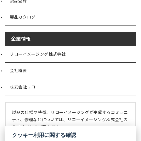
製品登録
製品カタログ
企業情報
リコーイメージング株式会社
（新
し
い
会社概要
（新
タ
し
ブ
い
で
株式会社リコー
（新
タ
開
し
ブ
く）
い
で
タ
開
ブ
く）
製品の仕様や特徴、リコーイメージングが主催するコミュニ
で
ティ、修理などについては、リコーイメージング株式会社の
開
公式サイトをご覧ください。
く）
クッキー利用に関する確認
リコーイメージング株式会社の公式サイト
（新