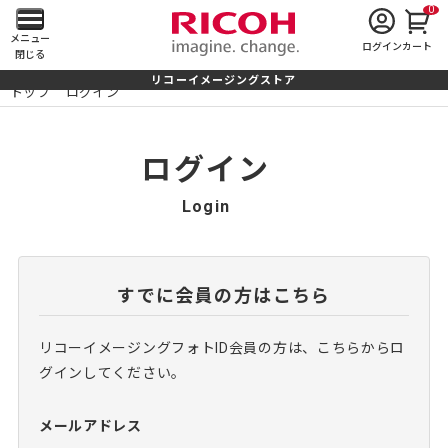
0
メ
メニュー
ログイン
カート
閉じる
イ
リコーイメージングストア
トップ
ログイン
ン
メ
ログイン
ニ
Login
ュ
ー
すでに会員の方はこちら
を
リコーイメージングフォトID会員の方は、こちらからロ
開
グインしてください。
く
メールアドレス