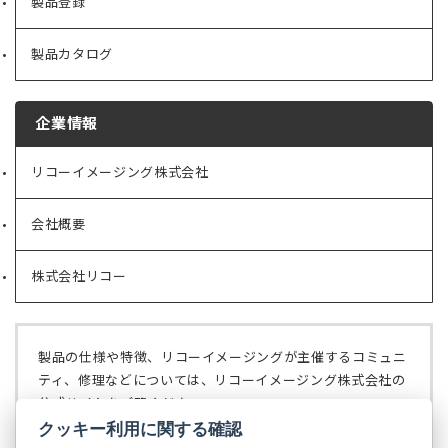
製品登録
製品カタログ
企業情報
リコーイメージング株式会社
（新
し
い
会社概要
（新
タ
し
ブ
い
で
株式会社リコー
（新
タ
開
し
ブ
く）
い
で
タ
開
ブ
く）
製品の仕様や特徴、リコーイメージングが主催するコミュニ
で
ティ、修理などについては、リコーイメージング株式会社の
開
公式サイトをご覧ください。
く）
クッキー利用に関する確認
リコーイメージング株式会社の公式サイト
（新