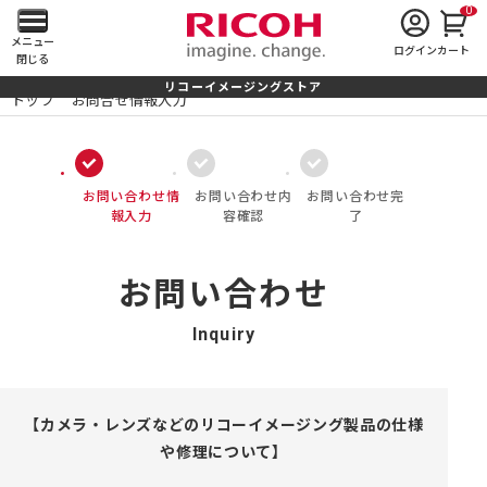
0
メ
メニュー
ログイン
カート
閉じる
イ
リコーイメージングストア
トップ
お問合せ情報入力
ン
メ
お問い合わせ情
お問い合わせ内
お問い合わせ完
ニ
報入力
容確認
了
ュ
お問い合わせ
ー
Inquiry
を
開
く
【カメラ・レンズなどのリコーイメージング製品の仕様
や修理について】