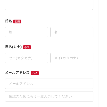
氏名
必須
氏
名
必
須
氏名(カナ)
必須
氏
名
(カ
ナ)
メールアドレス
必須
必
須