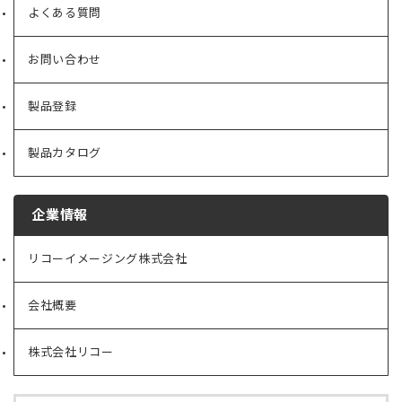
よくある質問
お問い合わせ
製品登録
製品カタログ
企業情報
リコーイメージング株式会社
（新
し
い
会社概要
（新
タ
し
ブ
い
で
株式会社リコー
（新
タ
開
し
ブ
く）
い
で