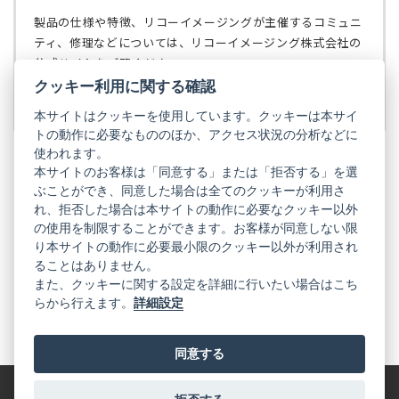
タ
開
ブ
く）
製品の仕様や特徴、リコーイメージングが主催するコミュニ
で
ティ、修理などについては、リコーイメージング株式会社の
開
公式サイトをご覧ください。
く）
クッキー利用に関する確認
リコーイメージング株式会社の公式サイト
（新
し
本サイトはクッキーを使用しています。クッキーは本サイ
い
トの動作に必要なもののほか、アクセス状況の分析などに
タ
使われます。
ブ
本サイトのお客様は「同意する」または「拒否する」を選
で
ぶことができ、同意した場合は全てのクッキーが利用さ
PENTAX
開
れ、拒否した場合は本サイトの動作に必要なクッキー以外
く）
PENTAX
PENTAX
PENTAX
PENTAX
PENTAX
の使用を制限することができます。お客様が同意しない限
の
の
の
の
の
り本サイトの動作に必要最小限のクッキー以外が利用され
公
公
公
公
公
式
式
式
式
式
ることはありません。
GR
LINE（新
X（新
Instagram（新
Facebook（新
YouTube（新
また、クッキーに関する設定を詳細に行いたい場合はこち
し
し
し
し
し
らから行えます。
詳細設定
い
い
い
い
い
GR
GR
GR
GR
GR
タ
の
タ
の
タ
の
タ
の
タ
の
ブ
公
ブ
公
ブ
公
ブ
公
ブ
公
で
式
で
式
で
式
で
式
で
式
同意する
開
LINE（新
開
X（新
開
Instagram（新
開
Facebook（新
開
YouTube（新
く）
し
く）
し
く）
し
く）
し
く）
し
い
い
い
い
い
タ
タ
タ
タ
タ