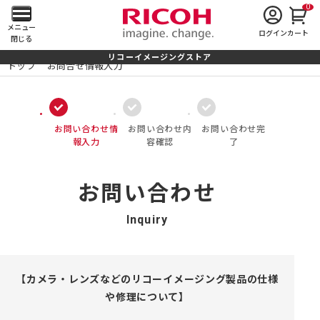
0
メ
メニュー
ログイン
カート
閉じる
イ
リコーイメージングストア
トップ
お問合せ情報入力
ン
メ
お問い合わせ情
お問い合わせ内
お問い合わせ完
ニ
報入力
容確認
了
ュ
お問い合わせ
ー
Inquiry
を
開
く
【カメラ・レンズなどのリコーイメージング製品の仕様
や修理について】