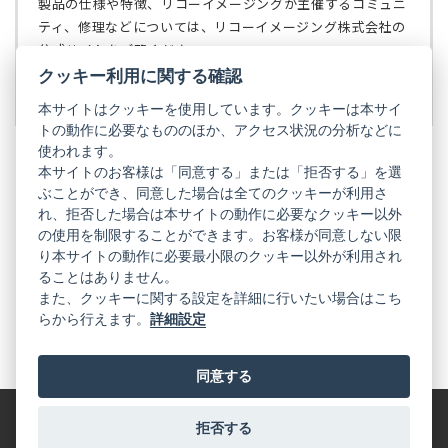
く）
製品の仕様や特徴、リコーイメージングが主催するコミュニ
で
ティ、修理などについては、リコーイメージング株式会社の
開
公式サイトをご覧ください。
く）
クッキー利用に関する確認
リコーイメージング株式会社の公式サイト
（新
し
本サイトはクッキーを使用しています。クッキーは本サイ
い
トの動作に必要なもののほか、アクセス状況の分析などに
タ
使われます。
ブ
本サイトのお客様は「同意する」または「拒否する」を選
で
ぶことができ、同意した場合は全てのクッキーが利用さ
PENTAX
開
れ、拒否した場合は本サイトの動作に必要なクッキー以外
く）
PENTAX
PENTAX
PENTAX
PENTAX
PENTAX
の使用を制限することができます。お客様が同意しない限
の
の
の
の
の
り本サイトの動作に必要最小限のクッキー以外が利用され
公
公
公
公
公
式
式
式
式
式
ることはありません。
GR
LINE（新
X（新
Instagram（新
Facebook（新
YouTube（新
また、クッキーに関する設定を詳細に行いたい場合はこち
し
し
し
し
し
らから行えます。
詳細設定
い
い
い
い
い
GR
GR
GR
GR
GR
タ
の
タ
の
タ
の
タ
の
タ
の
ブ
公
ブ
公
ブ
公
ブ
公
ブ
公
で
式
で
式
で
式
で
式
で
式
同意する
開
LINE（新
開
X（新
開
Instagram（新
開
Facebook（新
開
YouTube（新
く）
し
く）
し
く）
し
く）
し
く）
し
い
い
い
い
い
タ
タ
タ
タ
タ
拒否する
特定商取引法に基づく表記
利用規約
プライバシーポリシー
ブ
ブ
ブ
ブ
ブ