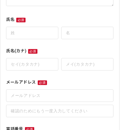
氏名
必須
氏
名
必
須
氏名(カナ)
必須
氏
名
(カ
ナ)
メールアドレス
必須
必
須
電話番号
必須