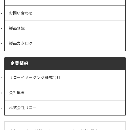
お問い合わせ
製品登録
製品カタログ
企業情報
リコーイメージング株式会社
（新
し
い
会社概要
（新
タ
し
ブ
い
で
株式会社リコー
（新
タ
開
し
ブ
く）
い
で
タ
開
ブ