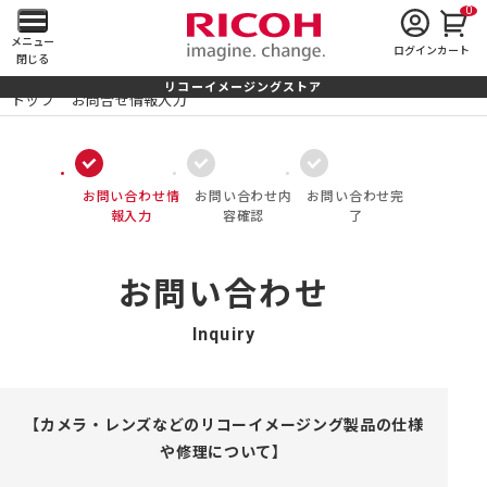
0
メ
メニュー
ログイン
カート
閉じる
イ
リコーイメージングストア
トップ
お問合せ情報入力
ン
メ
お問い合わせ情
お問い合わせ内
お問い合わせ完
ニ
報入力
容確認
了
ュ
お問い合わせ
ー
Inquiry
を
開
く
【カメラ・レンズなどのリコーイメージング製品の仕様
や修理について】