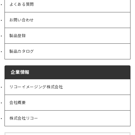
よくある質問
お問い合わせ
製品登録
製品カタログ
企業情報
リコーイメージング株式会社
（新
し
い
会社概要
（新
タ
し
ブ
い
で
株式会社リコー
（新
タ
開
し
ブ
く）
い
で