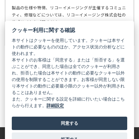
タ
開
ブ
く）
製品の仕様や特徴、リコーイメージングが主催するコミュニ
で
ティ、修理などについては、リコーイメージング株式会社の
開
公式サイトをご覧ください。
く）
クッキー利用に関する確認
リコーイメージング株式会社の公式サイト
（新
し
本サイトはクッキーを使用しています。クッキーは本サイ
い
トの動作に必要なもののほか、アクセス状況の分析などに
タ
使われます。
ブ
本サイトのお客様は「同意する」または「拒否する」を選
で
ぶことができ、同意した場合は全てのクッキーが利用さ
PENTAX
開
れ、拒否した場合は本サイトの動作に必要なクッキー以外
く）
PENTAX
PENTAX
PENTAX
PENTAX
PENTAX
の使用を制限することができます。お客様が同意しない限
の
の
の
の
の
り本サイトの動作に必要最小限のクッキー以外が利用され
公
公
公
公
公
式
式
式
式
式
ることはありません。
GR
LINE（新
X（新
Instagram（新
Facebook（新
YouTube（新
また、クッキーに関する設定を詳細に行いたい場合はこち
し
し
し
し
し
らから行えます。
詳細設定
い
い
い
い
い
GR
GR
GR
GR
GR
タ
の
タ
の
タ
の
タ
の
タ
の
ブ
公
ブ
公
ブ
公
ブ
公
ブ
公
で
式
で
式
で
式
で
式
で
式
同意する
開
LINE（新
開
X（新
開
Instagram（新
開
Facebook（新
開
YouTube（新
く）
し
く）
し
く）
し
く）
し
く）
し
い
い
い
い
い
タ
タ
タ
タ
タ