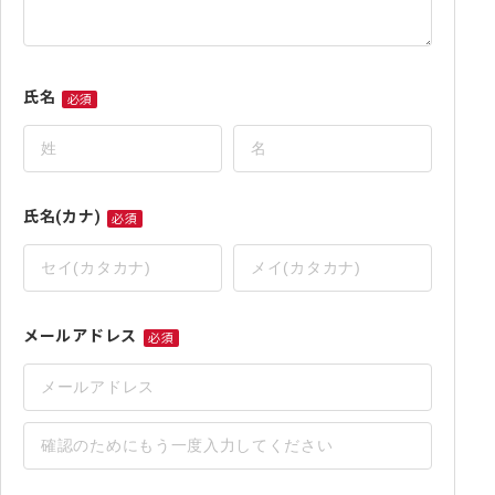
氏名
必須
氏
名
必
須
氏名(カナ)
必須
氏
名
(カ
ナ)
メールアドレス
必須
必
須